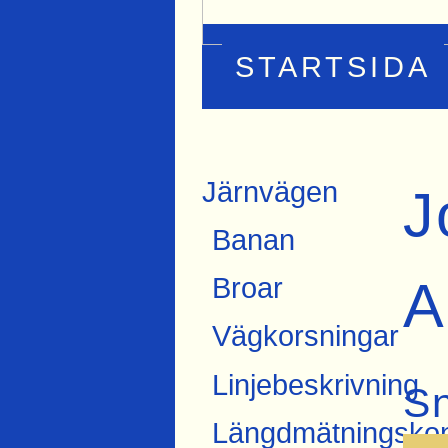
STARTSIDA
Järnvägen
J
Banan
A
Broar
Vägkorsningar
Linjebeskrivning
S
Längdmätningskon