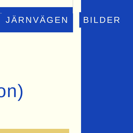
JÄRNVÄGEN
BILDER
on)