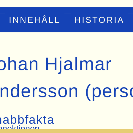
INNEHÅLL
HISTORIA
ohan Hjalmar
ndersson (pers
nabbfakta
nektionen