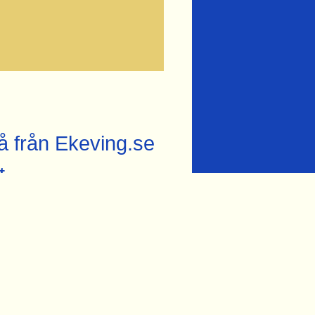
å från Ekeving.se
t
vid Svartå
vid lokstallet i