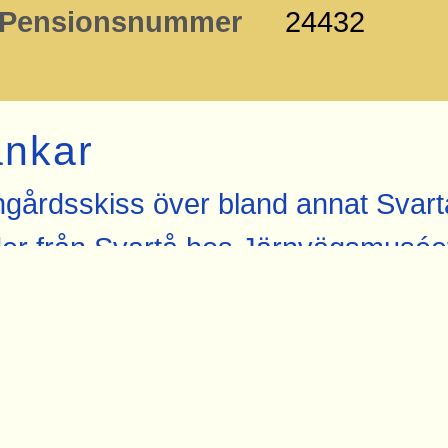
Pensionsnummer
24432
änkar
gårdsskiss över bland annat Svart
der från Svartå hos Järnvägsmusée
gfoto från 1959 med stationshuset 
kerad hos Kartbild.com
nvägsmuséet i Gävle
uationsplan över tågvärmeanläggning 