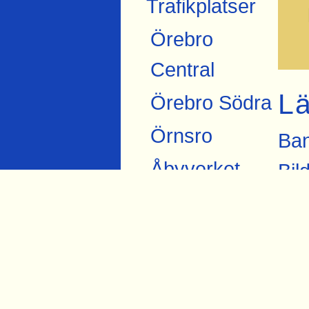
Trafikplatser
Örebro
Central
L
Örebro Södra
Örnsro
Ban
Åbyverket
Bil
Fly
Ekströms
mar
Åby tegelbruk
Jär
Skråmsta
Sit
Bista