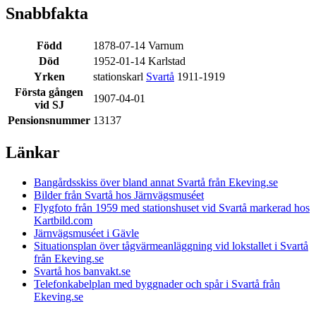
Snabbfakta
Född
1878-07-14 Varnum
Död
1952-01-14 Karlstad
Yrken
stationskarl
Svartå
1911-1919
Första gången
1907-04-01
vid SJ
Pensionsnummer
13137
Länkar
Bangårdsskiss över bland annat Svartå från Ekeving.se
Bilder från Svartå hos Järnvägsmuséet
Flygfoto från 1959 med stationshuset vid Svartå markerad hos
Kartbild.com
Järnvägsmuséet i Gävle
Situationsplan över tågvärmeanläggning vid lokstallet i Svartå
från Ekeving.se
Svartå hos banvakt.se
Telefonkabelplan med byggnader och spår i Svartå från
Ekeving.se