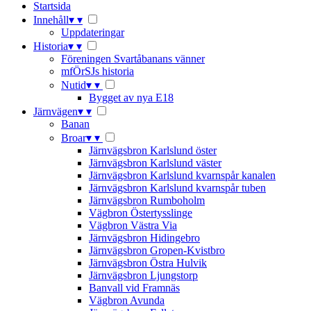
Startsida
Innehåll
▾
▾
Uppdateringar
Historia
▾
▾
Föreningen Svartåbanans vänner
mfÖrSJs historia
Nutid
▾
▾
Bygget av nya E18
Järnvägen
▾
▾
Banan
Broar
▾
▾
Järnvägsbron Karlslund öster
Järnvägsbron Karlslund väster
Järnvägsbron Karlslund kvarnspår kanalen
Järnvägsbron Karlslund kvarnspår tuben
Järnvägsbron Rumboholm
Vägbron Östertysslinge
Vägbron Västra Via
Järnvägsbron Hidingebro
Järnvägsbron Gropen-Kvistbro
Järnvägsbron Östra Hulvik
Järnvägsbron Ljungstorp
Banvall vid Framnäs
Vägbron Avunda