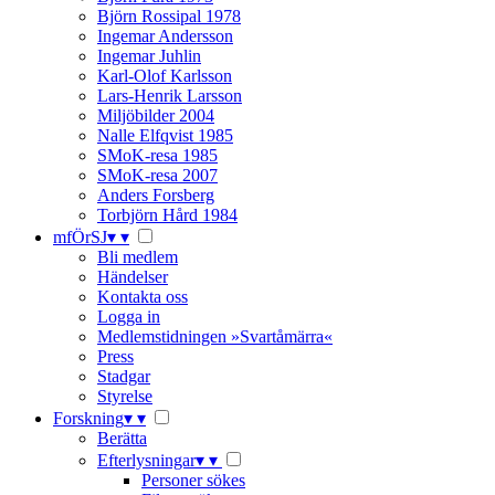
Björn Rossipal 1978
Ingemar Andersson
Ingemar Juhlin
Karl-Olof Karlsson
Lars-Henrik Larsson
Miljöbilder 2004
Nalle Elfqvist 1985
SMoK-resa 1985
SMoK-resa 2007
Anders Forsberg
Torbjörn Hård 1984
mfÖrSJ
▾
▾
Bli medlem
Händelser
Kontakta oss
Logga in
Medlemstidningen »Svartåmärra«
Press
Stadgar
Styrelse
Forskning
▾
▾
Berätta
Efterlysningar
▾
▾
Personer sökes