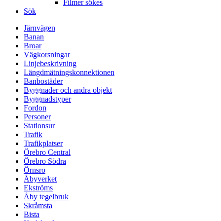
Filmer sökes
Sök
Järnvägen
Banan
Broar
Vägkorsningar
Linjebeskrivning
Längdmätningskonnektionen
Banbostäder
Byggnader och andra objekt
Byggnadstyper
Fordon
Personer
Stationsur
Trafik
Trafikplatser
Örebro Central
Örebro Södra
Örnsro
Åbyverket
Ekströms
Åby tegelbruk
Skråmsta
Bista