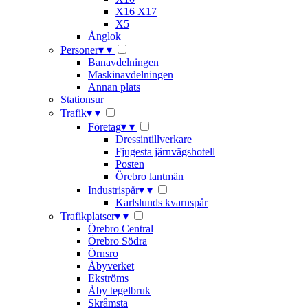
X16 X17
X5
Ånglok
Personer
▾
▾
Banavdelningen
Maskinavdelningen
Annan plats
Stationsur
Trafik
▾
▾
Företag
▾
▾
Dressintillverkare
Fjugesta järnvägshotell
Posten
Örebro lantmän
Industrispår
▾
▾
Karlslunds kvarnspår
Trafikplatser
▾
▾
Örebro Central
Örebro Södra
Örnsro
Åbyverket
Ekströms
Åby tegelbruk
Skråmsta