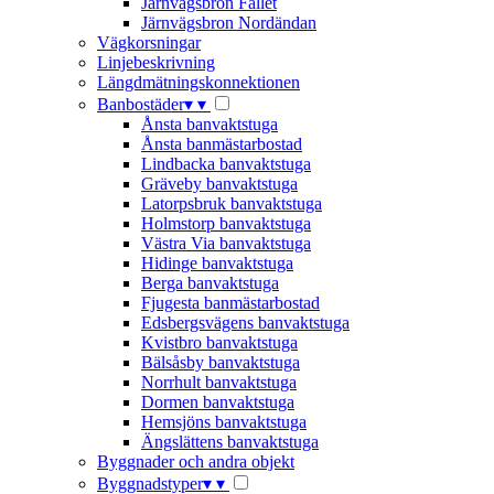
Järnvägsbron Fallet
Järnvägsbron Nordändan
Vägkorsningar
Linjebeskrivning
Längdmätningskonnektionen
Banbostäder
▾
▾
Ånsta banvaktstuga
Ånsta banmästarbostad
Lindbacka banvaktstuga
Gräveby banvaktstuga
Latorpsbruk banvaktstuga
Holmstorp banvaktstuga
Västra Via banvaktstuga
Hidinge banvaktstuga
Berga banvaktstuga
Fjugesta banmästarbostad
Edsbergsvägens banvaktstuga
Kvistbro banvaktstuga
Bälsåsby banvaktstuga
Norrhult banvaktstuga
Dormen banvaktstuga
Hemsjöns banvaktstuga
Ängslättens banvaktstuga
Byggnader och andra objekt
Byggnadstyper
▾
▾