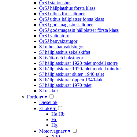
ÖrSJ stationshus
ÖrSJ hållplatshus första klass
ÖrSJ uthus för stationer
ÖrSJ uthus hållplatser första klass
ÖrSJ godsmagasin stationer
ÖrSJ godsmagasin hållplatser första klass
ÖrSJ vattentorn
ÖrSJ banvaktstugor
SJ uthus banvaktstugor
SJ hållplatshus sekelskiftet
SJ tvätt- och bakstugor
SJ hållplatskurar 1920-talet modell större
SJ hållplatskurar 1920-talet modell mindre
SJ hållplatskurar sluten 1940-talet
SJ hållplatskurar öppen 1940-talet
SJ hållplatskurar 1970-talet
SJ rastkur
Fordon
▾
▾
Diesellok
Ellok
▾
▾
Ha Hb
Hc
Hg
Motorvagnar
▾
▾
X10