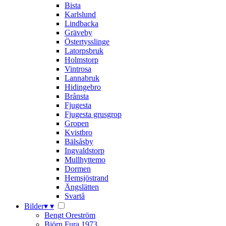
Bista
Karlslund
Lindbacka
Gräveby
Östertysslinge
Latorpsbruk
Holmstorp
Vintrosa
Lannabruk
Hidingebro
Brånsta
Fjugesta
Fjugesta grusgrop
Gropen
Kvistbro
Bälsåsby
Ingvaldstorp
Mullhyttemo
Dormen
Hemsjöstrand
Ängslätten
Svartå
Bilder
▾
▾
Bengt Oreström
Björn Fura 1973