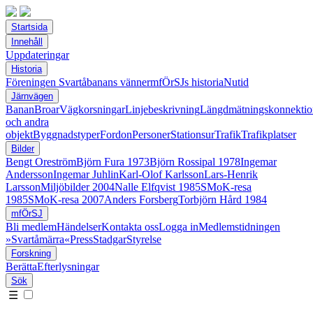
Startsida
Innehåll
Uppdateringar
Historia
Föreningen Svartåbanans vänner
mfÖrSJs historia
Nutid
Järnvägen
Banan
Broar
Vägkorsningar
Linjebeskrivning
Längdmätningskonnektio
och andra
objekt
Byggnadstyper
Fordon
Personer
Stationsur
Trafik
Trafikplatser
Bilder
Bengt Oreström
Björn Fura 1973
Björn Rossipal 1978
Ingemar
Andersson
Ingemar Juhlin
Karl-Olof Karlsson
Lars-Henrik
Larsson
Miljöbilder 2004
Nalle Elfqvist 1985
SMoK-resa
1985
SMoK-resa 2007
Anders Forsberg
Torbjörn Hård 1984
mfÖrSJ
Bli medlem
Händelser
Kontakta oss
Logga in
Medlemstidningen
»Svartåmärra«
Press
Stadgar
Styrelse
Forskning
Berätta
Efterlysningar
Sök
☰