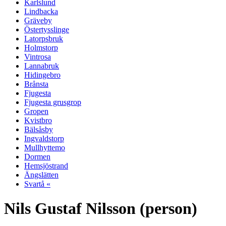
Karlslund
Lindbacka
Gräveby
Östertysslinge
Latorpsbruk
Holmstorp
Vintrosa
Lannabruk
Hidingebro
Brånsta
Fjugesta
Fjugesta grusgrop
Gropen
Kvistbro
Bälsåsby
Ingvaldstorp
Mullhyttemo
Dormen
Hemsjöstrand
Ängslätten
Svartå «
Nils Gustaf Nilsson (person)