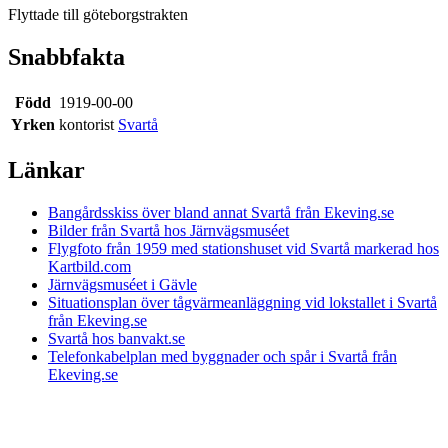
Flyttade till göteborgstrakten
Snabbfakta
Född
1919-00-00
Yrken
kontorist
Svartå
Länkar
Bangårdsskiss över bland annat Svartå från Ekeving.se
Bilder från Svartå hos Järnvägsmuséet
Flygfoto från 1959 med stationshuset vid Svartå markerad hos
Kartbild.com
Järnvägsmuséet i Gävle
Situationsplan över tågvärmeanläggning vid lokstallet i Svartå
från Ekeving.se
Svartå hos banvakt.se
Telefonkabelplan med byggnader och spår i Svartå från
Ekeving.se