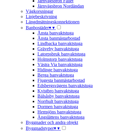
Järnvägsbron Fallet
Järnvägsbron Nordändan
Vägkorsningar
Linjebeskrivning
Längdmätningskonnektionen
Banbostäder
▾
▾
Ånsta banvaktstuga
Ånsta banmästarbostad
Lindbacka banvaktstuga
Gräveby banvaktstuga
Latorpsbruk banvaktstuga
Holmstorp banvaktstuga
Västra Via banvaktstuga
Hidinge banvaktstuga
Berga banvaktstuga
Fjugesta banmästarbostad
Edsbergsvägens banvaktstuga
Kvistbro banvaktstuga
Bälsåsby banvaktstuga
Norrhult banvaktstuga
Dormen banvaktstuga
Hemsjöns banvaktstuga
Ängslättens banvaktstuga
Byggnader och andra objekt
Byggnadstyper
▾
▾