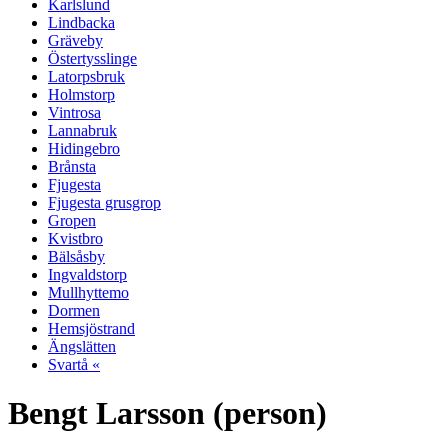
Karlslund
Lindbacka
Gräveby
Östertysslinge
Latorpsbruk
Holmstorp
Vintrosa
Lannabruk
Hidingebro
Brånsta
Fjugesta
Fjugesta grusgrop
Gropen
Kvistbro
Bälsåsby
Ingvaldstorp
Mullhyttemo
Dormen
Hemsjöstrand
Ängslätten
Svartå «
Bengt Larsson (person)