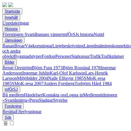
Startsida
Innehåll
Uppdateringar
Historia
Föreningen Svartåbanans vänner
mfÖrSJs historia
Nutid
Järnvägen
Banan
Broar
Vägkorsningar
Linjebeskrivning
Längdmätningskonnektio
och andra
objekt
Byggnadstyper
Fordon
Personer
Stationsur
Trafik
Trafikplatser
Bilder
Bengt Oreström
Björn Fura 1973
Björn Rossipal 1978
Ingemar
Andersson
Ingemar Juhlin
Karl-Olof Karlsson
Lars-Henrik
Larsson
Miljöbilder 2004
Nalle Elfqvist 1985
SMoK-resa
1985
SMoK-resa 2007
Anders Forsberg
Torbjörn Hård 1984
mfÖrSJ
Bli medlem
Händelser
Kontakta oss
Logga in
Medlemstidningen
»Svartåmärra«
Press
Stadgar
Styrelse
Forskning
Berätta
Efterlysningar
Sök
☰