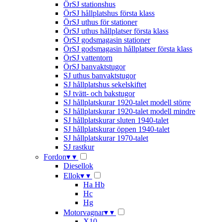
ÖrSJ stationshus
ÖrSJ hållplatshus första klass
ÖrSJ uthus för stationer
ÖrSJ uthus hållplatser första klass
ÖrSJ godsmagasin stationer
ÖrSJ godsmagasin hållplatser första klass
ÖrSJ vattentorn
ÖrSJ banvaktstugor
SJ uthus banvaktstugor
SJ hållplatshus sekelskiftet
SJ tvätt- och bakstugor
SJ hållplatskurar 1920-talet modell större
SJ hållplatskurar 1920-talet modell mindre
SJ hållplatskurar sluten 1940-talet
SJ hållplatskurar öppen 1940-talet
SJ hållplatskurar 1970-talet
SJ rastkur
Fordon
▾
▾
Diesellok
Ellok
▾
▾
Ha Hb
Hc
Hg
Motorvagnar
▾
▾
X10