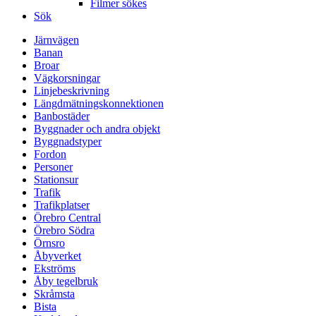
Filmer sökes
Sök
Järnvägen
Banan
Broar
Vägkorsningar
Linjebeskrivning
Längdmätningskonnektionen
Banbostäder
Byggnader och andra objekt
Byggnadstyper
Fordon
Personer
Stationsur
Trafik
Trafikplatser
Örebro Central
Örebro Södra
Örnsro
Åbyverket
Ekströms
Åby tegelbruk
Skråmsta
Bista