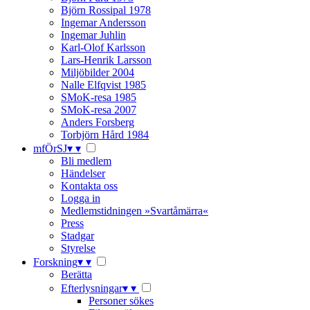
Björn Rossipal 1978
Ingemar Andersson
Ingemar Juhlin
Karl-Olof Karlsson
Lars-Henrik Larsson
Miljöbilder 2004
Nalle Elfqvist 1985
SMoK-resa 1985
SMoK-resa 2007
Anders Forsberg
Torbjörn Hård 1984
mfÖrSJ
▾
▾
Bli medlem
Händelser
Kontakta oss
Logga in
Medlemstidningen »Svartåmärra«
Press
Stadgar
Styrelse
Forskning
▾
▾
Berätta
Efterlysningar
▾
▾
Personer sökes