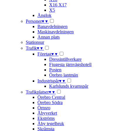
X16 X17
X5
Ånglok
Personer
▾
▾
Banavdelningen
Maskinavdelningen
Annan plats
Stationsur
Trafik
▾
▾
Företag
▾
▾
Dressintillverkare
Fjugesta järnvägshotell
Posten
Örebro lantmän
Industrispår
▾
▾
Karlslunds kvarnspår
Trafikplatser
▾
▾
Örebro Central
Örebro Södra
Örnsro
Åbyverket
Ekströms
Åby tegelbruk
Skråmsta