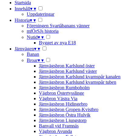
Startsida
Innehåll
▾
▾
Uppdateringar
Historia
▾
▾
Föreningen Svartåbanans vänner
mfÖrSJs historia
Nutid
▾
▾
Bygget av nya E18
Järnvägen
▾
▾
Banan
Broar
▾
▾
Järnvägsbron Karlslund öster
Järnvägsbron Karlslund väster
Järnvägsbron Karlslund kvarnspår kanalen
Järnvägsbron Karlslund kvarnspår tuben
Järnvägsbron Rumboholm
Vägbron Östertysslinge
Vägbron Västra Via
Järnvägsbron Hidingebro
Järnvägsbron Gropen-Kvistbro
Järnvägsbron Östra Hulvik
Järnvägsbron Ljungstorp
Banvall vid Framnäs
Vägbron Avunda