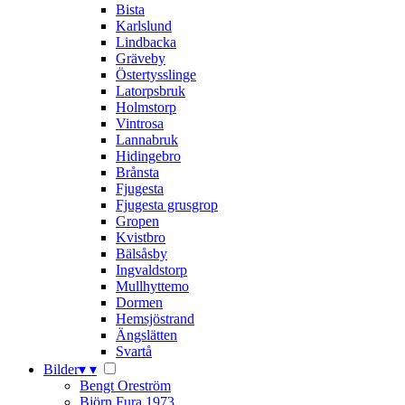
Bista
Karlslund
Lindbacka
Gräveby
Östertysslinge
Latorpsbruk
Holmstorp
Vintrosa
Lannabruk
Hidingebro
Brånsta
Fjugesta
Fjugesta grusgrop
Gropen
Kvistbro
Bälsåsby
Ingvaldstorp
Mullhyttemo
Dormen
Hemsjöstrand
Ängslätten
Svartå
Bilder
▾
▾
Bengt Oreström
Björn Fura 1973