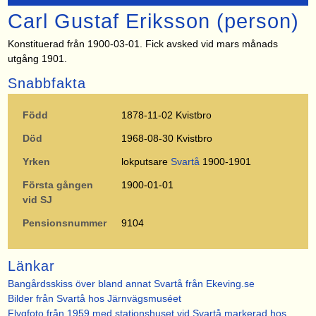
Carl Gustaf Eriksson (person)
Konstituerad från 1900-03-01. Fick avsked vid mars månads
utgång 1901.
Snabbfakta
Född
1878-11-02 Kvistbro
Död
1968-08-30 Kvistbro
Yrken
lokputsare
Svartå
1900-1901
Första gången
1900-01-01
vid SJ
Pensionsnummer
9104
Länkar
Bangårdsskiss över bland annat Svartå från Ekeving.se
Bilder från Svartå hos Järnvägsmuséet
Flygfoto från 1959 med stationshuset vid Svartå markerad hos