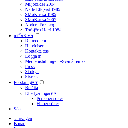
Miljöbilder 2004
Nalle Elfqvist 1985
SMoK-resa 1985
SMoK-resa 2007
Anders Forsberg
Torbjörn Hård 1984
mfÖrSJ
▾
▾
Bli medlem
Händelser
Kontakta oss
Logga in
Medlemstidningen »Svartåmärra«
Press
Stadgar
Styrelse
Forskning
▾
▾
Berätta
Efterlysningar
▾
▾
Personer sökes
Filmer sökes
Sök
Järnvägen
Banan