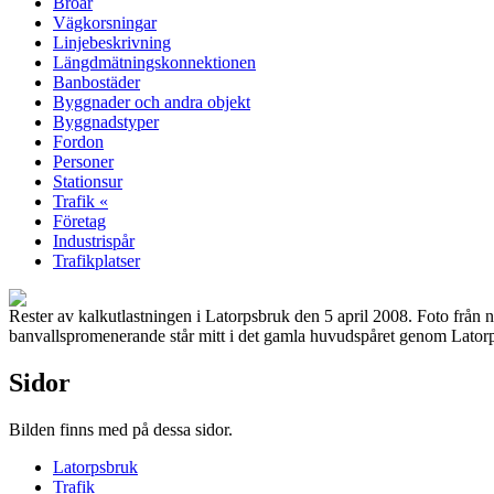
Broar
Vägkorsningar
Linjebeskrivning
Längdmätningskonnektionen
Banbostäder
Byggnader och andra objekt
Byggnadstyper
Fordon
Personer
Stationsur
Trafik «
Företag
Industrispår
Trafikplatser
Rester av kalkutlastningen i Latorpsbruk den 5 april 2008. Foto från n
banvallspromenerande står mitt i det gamla huvudspåret genom Lato
Sidor
Bilden finns med på dessa sidor.
Latorpsbruk
Trafik