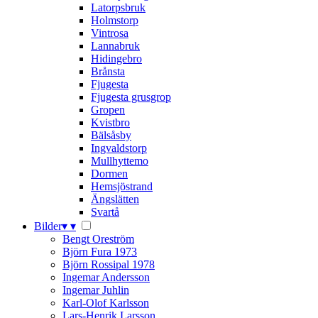
Latorpsbruk
Holmstorp
Vintrosa
Lannabruk
Hidingebro
Brånsta
Fjugesta
Fjugesta grusgrop
Gropen
Kvistbro
Bälsåsby
Ingvaldstorp
Mullhyttemo
Dormen
Hemsjöstrand
Ängslätten
Svartå
Bilder
▾
▾
Bengt Oreström
Björn Fura 1973
Björn Rossipal 1978
Ingemar Andersson
Ingemar Juhlin
Karl-Olof Karlsson
Lars-Henrik Larsson