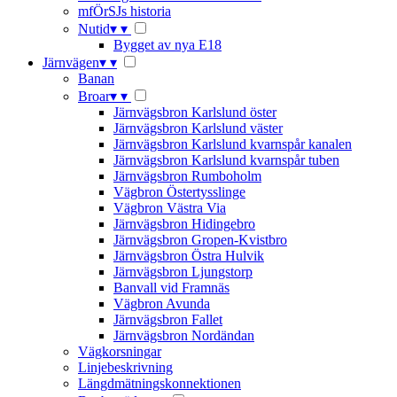
mfÖrSJs historia
Nutid
▾
▾
Bygget av nya E18
Järnvägen
▾
▾
Banan
Broar
▾
▾
Järnvägsbron Karlslund öster
Järnvägsbron Karlslund väster
Järnvägsbron Karlslund kvarnspår kanalen
Järnvägsbron Karlslund kvarnspår tuben
Järnvägsbron Rumboholm
Vägbron Östertysslinge
Vägbron Västra Via
Järnvägsbron Hidingebro
Järnvägsbron Gropen-Kvistbro
Järnvägsbron Östra Hulvik
Järnvägsbron Ljungstorp
Banvall vid Framnäs
Vägbron Avunda
Järnvägsbron Fallet
Järnvägsbron Nordändan
Vägkorsningar
Linjebeskrivning
Längdmätningskonnektionen