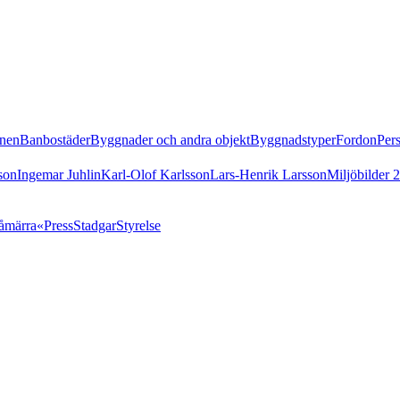
nen
Banbostäder
Byggnader och andra objekt
Byggnadstyper
Fordon
Per
son
Ingemar Juhlin
Karl-Olof Karlsson
Lars-Henrik Larsson
Miljöbilder 
åmärra«
Press
Stadgar
Styrelse