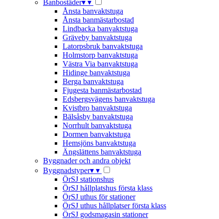
Banbostäder
▾
▾
Ånsta banvaktstuga
Ånsta banmästarbostad
Lindbacka banvaktstuga
Gräveby banvaktstuga
Latorpsbruk banvaktstuga
Holmstorp banvaktstuga
Västra Via banvaktstuga
Hidinge banvaktstuga
Berga banvaktstuga
Fjugesta banmästarbostad
Edsbergsvägens banvaktstuga
Kvistbro banvaktstuga
Bälsåsby banvaktstuga
Norrhult banvaktstuga
Dormen banvaktstuga
Hemsjöns banvaktstuga
Ängslättens banvaktstuga
Byggnader och andra objekt
Byggnadstyper
▾
▾
ÖrSJ stationshus
ÖrSJ hållplatshus första klass
ÖrSJ uthus för stationer
ÖrSJ uthus hållplatser första klass
ÖrSJ godsmagasin stationer