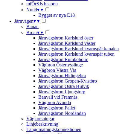
mfÖrSJs historia
Nutid
▾
▾
Bygget av nya E18
Järnvägen
▾
▾
Banan
Broar
▾
▾
Järnvägsbron Karlslund öster
Järnvägsbron Karlslund väster
Järnvägsbron Karlslund kvarnspår kanalen
Järnvägsbron Karlslund kvarnspår tuben
Järnvägsbron Rumboholm
Vägbron Östertysslinge
Vägbron Västra Via
Järnvägsbron Hidingebro
Järnvägsbron Gropen-Kvistbro
Järnvägsbron Östra Hulvik
Järnvägsbron Ljungstorp
Banvall vid Framnäs
Vägbron Avunda
Järnvägsbron Fallet
Järnvägsbron Nordändan
Vägkorsningar
Linjebeskrivning
Längdmätningskonnektionen