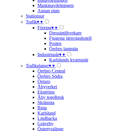
Banavdelningen
Maskinavdelningen
Annan plats
Stationsur
Trafik
▾
▾
Företag
▾
▾
Dressintillverkare
Fjugesta järnvägshotell
Posten
Örebro lantmän
Industrispår
▾
▾
Karlslunds kvarnspår
Trafikplatser
▾
▾
Örebro Central
Örebro Södra
Örnsro
Åbyverket
Ekströms
Åby tegelbruk
Skråmsta
Bista
Karlslund
Lindbacka
Gräveby
Östertysslinge