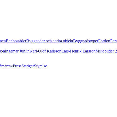
nen
Banbostäder
Byggnader och andra objekt
Byggnadstyper
Fordon
Per
son
Ingemar Juhlin
Karl-Olof Karlsson
Lars-Henrik Larsson
Miljöbilder 
åmärra«
Press
Stadgar
Styrelse