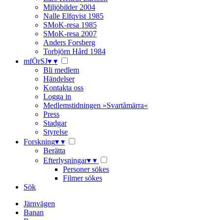
Miljöbilder 2004
Nalle Elfqvist 1985
SMoK-resa 1985
SMoK-resa 2007
Anders Forsberg
Torbjörn Hård 1984
mfÖrSJ
▾
▾
Bli medlem
Händelser
Kontakta oss
Logga in
Medlemstidningen »Svartåmärra«
Press
Stadgar
Styrelse
Forskning
▾
▾
Berätta
Efterlysningar
▾
▾
Personer sökes
Filmer sökes
Sök
Järnvägen
Banan