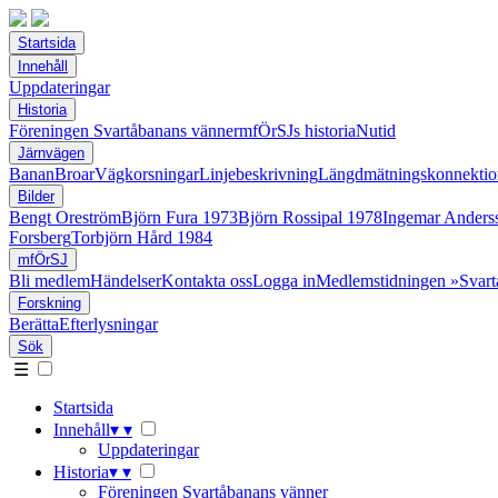
Startsida
Innehåll
Uppdateringar
Historia
Föreningen Svartåbanans vänner
mfÖrSJs historia
Nutid
Järnvägen
Banan
Broar
Vägkorsningar
Linjebeskrivning
Längdmätningskonnektio
Bilder
Bengt Oreström
Björn Fura 1973
Björn Rossipal 1978
Ingemar Anders
Forsberg
Torbjörn Hård 1984
mfÖrSJ
Bli medlem
Händelser
Kontakta oss
Logga in
Medlemstidningen »Svart
Forskning
Berätta
Efterlysningar
Sök
☰
Startsida
Innehåll
▾
▾
Uppdateringar
Historia
▾
▾
Föreningen Svartåbanans vänner