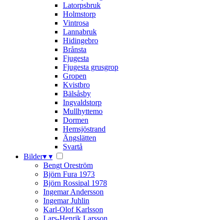
Latorpsbruk
Holmstorp
Vintrosa
Lannabruk
Hidingebro
Brånsta
Fjugesta
Fjugesta grusgrop
Gropen
Kvistbro
Bälsåsby
Ingvaldstorp
Mullhyttemo
Dormen
Hemsjöstrand
Ängslätten
Svartå
Bilder
▾
▾
Bengt Oreström
Björn Fura 1973
Björn Rossipal 1978
Ingemar Andersson
Ingemar Juhlin
Karl-Olof Karlsson
Lars-Henrik Larsson