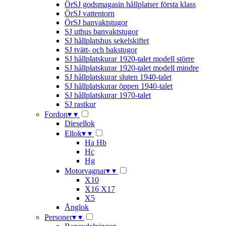
ÖrSJ godsmagasin hållplatser första klass
ÖrSJ vattentorn
ÖrSJ banvaktstugor
SJ uthus banvaktstugor
SJ hållplatshus sekelskiftet
SJ tvätt- och bakstugor
SJ hållplatskurar 1920-talet modell större
SJ hållplatskurar 1920-talet modell mindre
SJ hållplatskurar sluten 1940-talet
SJ hållplatskurar öppen 1940-talet
SJ hållplatskurar 1970-talet
SJ rastkur
Fordon
▾
▾
Diesellok
Ellok
▾
▾
Ha Hb
Hc
Hg
Motorvagnar
▾
▾
X10
X16 X17
X5
Ånglok
Personer
▾
▾