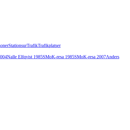
soner
Stationsur
Trafik
Trafikplatser
2004
Nalle Elfqvist 1985
SMoK-resa 1985
SMoK-resa 2007
Anders