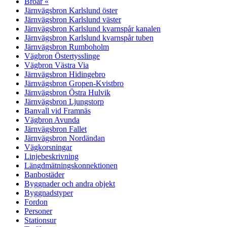
Broar «
Järnvägsbron Karlslund öster
Järnvägsbron Karlslund väster
Järnvägsbron Karlslund kvarnspår kanalen
Järnvägsbron Karlslund kvarnspår tuben
Järnvägsbron Rumboholm
Vägbron Östertysslinge
Vägbron Västra Via
Järnvägsbron Hidingebro
Järnvägsbron Gropen-Kvistbro
Järnvägsbron Östra Hulvik
Järnvägsbron Ljungstorp
Banvall vid Framnäs
Vägbron Avunda
Järnvägsbron Fallet
Järnvägsbron Nordändan
Vägkorsningar
Linjebeskrivning
Längdmätningskonnektionen
Banbostäder
Byggnader och andra objekt
Byggnadstyper
Fordon
Personer
Stationsur