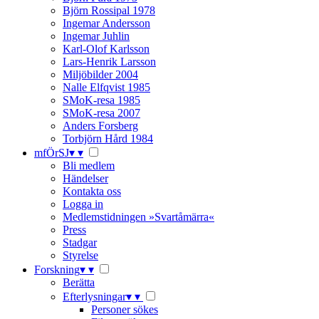
Björn Rossipal 1978
Ingemar Andersson
Ingemar Juhlin
Karl-Olof Karlsson
Lars-Henrik Larsson
Miljöbilder 2004
Nalle Elfqvist 1985
SMoK-resa 1985
SMoK-resa 2007
Anders Forsberg
Torbjörn Hård 1984
mfÖrSJ
▾
▾
Bli medlem
Händelser
Kontakta oss
Logga in
Medlemstidningen »Svartåmärra«
Press
Stadgar
Styrelse
Forskning
▾
▾
Berätta
Efterlysningar
▾
▾
Personer sökes