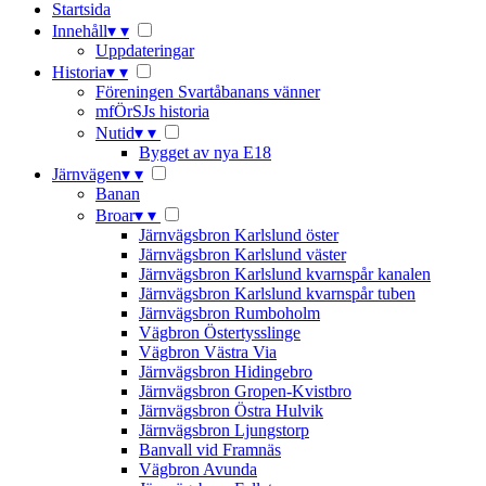
Startsida
Innehåll
▾
▾
Uppdateringar
Historia
▾
▾
Föreningen Svartåbanans vänner
mfÖrSJs historia
Nutid
▾
▾
Bygget av nya E18
Järnvägen
▾
▾
Banan
Broar
▾
▾
Järnvägsbron Karlslund öster
Järnvägsbron Karlslund väster
Järnvägsbron Karlslund kvarnspår kanalen
Järnvägsbron Karlslund kvarnspår tuben
Järnvägsbron Rumboholm
Vägbron Östertysslinge
Vägbron Västra Via
Järnvägsbron Hidingebro
Järnvägsbron Gropen-Kvistbro
Järnvägsbron Östra Hulvik
Järnvägsbron Ljungstorp
Banvall vid Framnäs
Vägbron Avunda