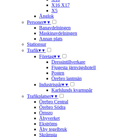
X16 X17
X5
Ånglok
Personer
▾
▾
Banavdelningen
Maskinavdelningen
Annan plats
Stationsur
Trafik
▾
▾
Företag
▾
▾
Dressintillverkare
Fjugesta järnvägshotell
Posten
Örebro lantmän
Industrispår
▾
▾
Karlslunds kvarnspår
Trafikplatser
▾
▾
Örebro Central
Örebro Södra
Örnsro
Åbyverket
Ekströms
Åby tegelbruk
Skråmsta