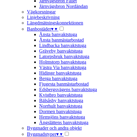
Järnvägsbron Fallet
Järnvägsbron Nordändan
Vägkorsningar
Linjebeskrivning
Längdmätningskonnektionen
Banbostäder
▾
▾
Ånsta banvaktstuga
Ånsta banmästarbostad
Lindbacka banvaktstuga
Gräveby banvaktstuga
Latorpsbruk banvaktstuga
Holmstorp banvaktstuga
Västra Via banvaktstuga
Hidinge banvaktstuga
Berga banvaktstuga
Fjugesta banmästarbostad
Edsbergsvägens banvaktstuga
Kvistbro banvaktstuga
Bälsåsby banvaktstuga
Norrhult banvaktstuga
Dormen banvaktstuga
Hemsjöns banvaktstuga
Ängslättens banvaktstuga
Byggnader och andra objekt
Byggnadstyper
▾
▾