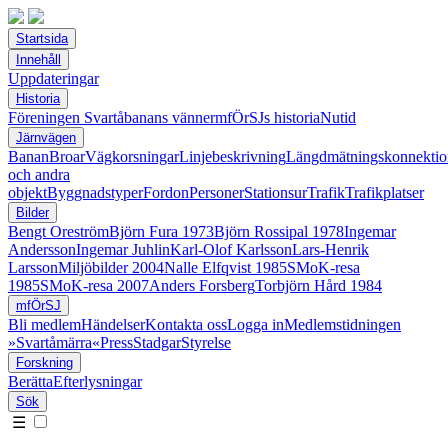
Startsida
Innehåll
Uppdateringar
Historia
Föreningen Svartåbanans vänner
mfÖrSJs historia
Nutid
Järnvägen
Banan
Broar
Vägkorsningar
Linjebeskrivning
Längdmätningskonnektio
och andra
objekt
Byggnadstyper
Fordon
Personer
Stationsur
Trafik
Trafikplatser
Bilder
Bengt Oreström
Björn Fura 1973
Björn Rossipal 1978
Ingemar
Andersson
Ingemar Juhlin
Karl-Olof Karlsson
Lars-Henrik
Larsson
Miljöbilder 2004
Nalle Elfqvist 1985
SMoK-resa
1985
SMoK-resa 2007
Anders Forsberg
Torbjörn Hård 1984
mfÖrSJ
Bli medlem
Händelser
Kontakta oss
Logga in
Medlemstidningen
»Svartåmärra«
Press
Stadgar
Styrelse
Forskning
Berätta
Efterlysningar
Sök
☰