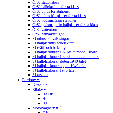
ÖrSJ stationshus
ÖrSJ hållplatshus första klass
ÖrSJ uthus för stationer
ÖrSJ uthus hållplatser första klass
ÖrSJ godsmagasin stationer
ÖrSJ godsmagasin hållplatser första klass
ÖrSJ vattentorn
ÖrSJ banvaktstugor
SJ uthus banvaktstugor
SJ hållplatshus sekelskiftet
SJ tvätt- och bakstugor
SJ hållplatskurar 1920-talet modell större
SJ hållplatskurar 1920-talet modell mindre
SJ hållplatskurar sluten 1940-talet
SJ hållplatskurar öppen 1940-talet
SJ hållplatskurar 1970-talet
SJ rastkur
Fordon
▾
▾
Diesellok
Ellok
▾
▾
Ha Hb
Hc
Hg
Motorvagnar
▾
▾
X10