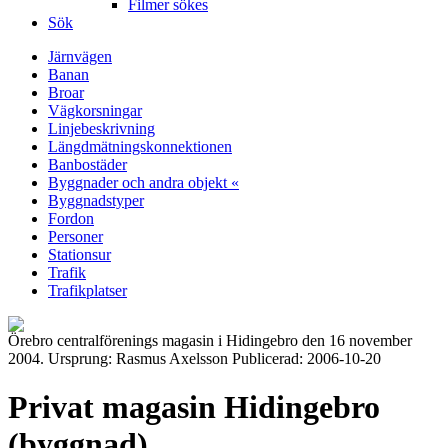
Filmer sökes
Sök
Järnvägen
Banan
Broar
Vägkorsningar
Linjebeskrivning
Längdmätningskonnektionen
Banbostäder
Byggnader och andra objekt «
Byggnadstyper
Fordon
Personer
Stationsur
Trafik
Trafikplatser
Örebro centralförenings magasin i Hidingebro den 16 november
2004. Ursprung: Rasmus Axelsson Publicerad: 2006-10-20
Privat magasin Hidingebro
(byggnad)