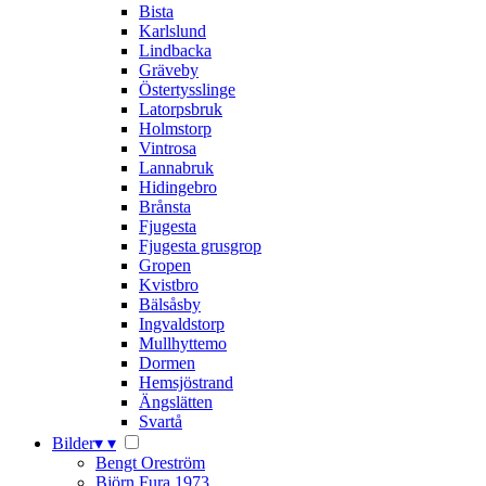
Bista
Karlslund
Lindbacka
Gräveby
Östertysslinge
Latorpsbruk
Holmstorp
Vintrosa
Lannabruk
Hidingebro
Brånsta
Fjugesta
Fjugesta grusgrop
Gropen
Kvistbro
Bälsåsby
Ingvaldstorp
Mullhyttemo
Dormen
Hemsjöstrand
Ängslätten
Svartå
Bilder
▾
▾
Bengt Oreström
Björn Fura 1973