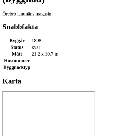
Örebro lantmäns magasin
Snabbfakta
Byggår
1898
Status
kvar
Mått
21.2 x 10.7 m
Husnummer
Byggnadstyp
Karta