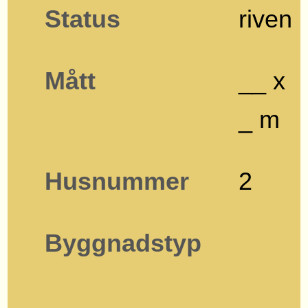
Status
riven
Mått
__ x
_ m
Husnummer
2
Byggnadstyp