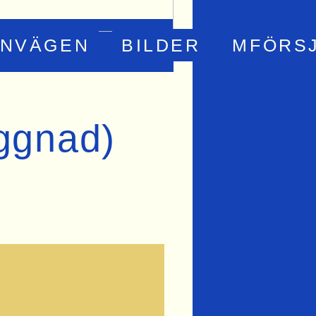
RNVÄGEN
BILDER
MFÖRS
yggnad)