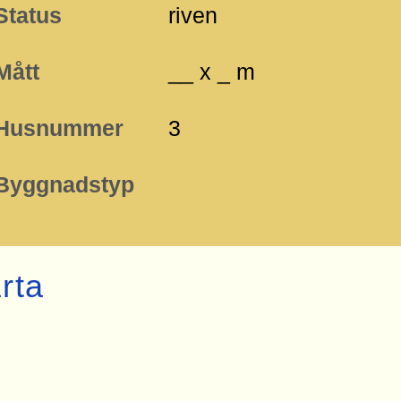
Status
riven
Mått
__ x _ m
Husnummer
3
Byggnadstyp
rta