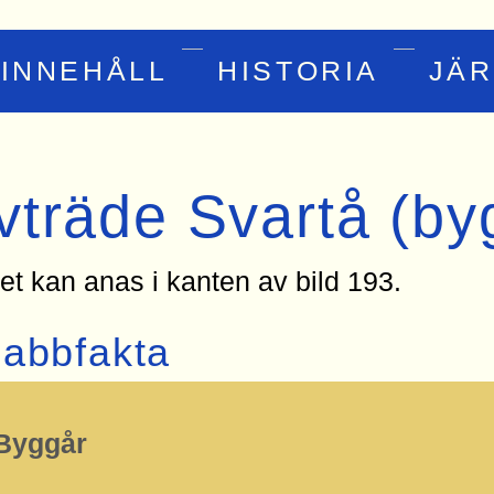
INNEHÅLL
HISTORIA
JÄ
vträde Svartå (b
et kan anas i kanten av bild 193.
abbfakta
ktionen
Byggår