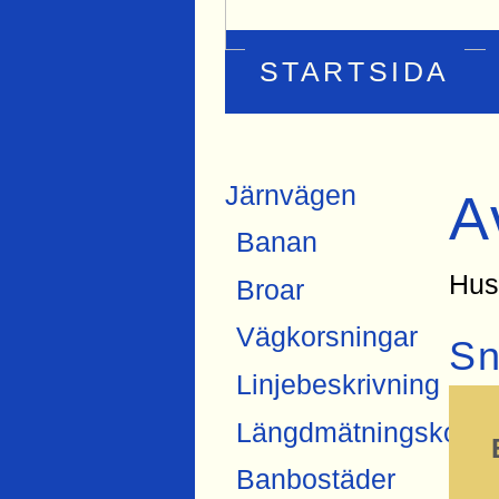
STARTSIDA
Järnvägen
A
Banan
Hus
Broar
Vägkorsningar
Sn
Linjebeskrivning
Längdmätningskonne
Banbostäder