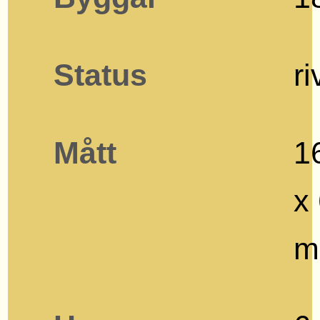
Status
r
Mått
1
x
m