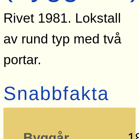
Rivet 1981. Lokstall
av rund typ med två
portar.
Snabbfakta
Byggår
1