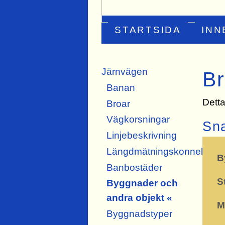
STARTSIDA
INN
Järnvägen
Br
Banan
Detta
Broar
Vägkorsningar
Sn
Linjebeskrivning
Längdmätningskonnektion
B
Banbostäder
S
Byggnader och
andra objekt «
M
Byggnadstyper