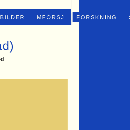
BILDER
MFÖRSJ
FORSKNING
ad)
od