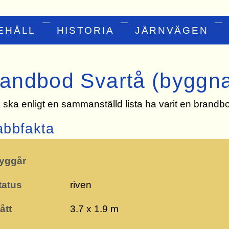
EHÅLL
HISTORIA
JÄRNVÄGEN
andbod Svartå (byggn
 ska enligt en sammanställd lista ha varit en brandb
abbfakta
en
yggår
tatus
riven
ått
3.7 x 1.9 m