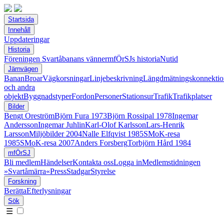
Startsida
Innehåll
Uppdateringar
Historia
Föreningen Svartåbanans vänner
mfÖrSJs historia
Nutid
Järnvägen
Banan
Broar
Vägkorsningar
Linjebeskrivning
Längdmätningskonnektio
och andra
objekt
Byggnadstyper
Fordon
Personer
Stationsur
Trafik
Trafikplatser
Bilder
Bengt Oreström
Björn Fura 1973
Björn Rossipal 1978
Ingemar
Andersson
Ingemar Juhlin
Karl-Olof Karlsson
Lars-Henrik
Larsson
Miljöbilder 2004
Nalle Elfqvist 1985
SMoK-resa
1985
SMoK-resa 2007
Anders Forsberg
Torbjörn Hård 1984
mfÖrSJ
Bli medlem
Händelser
Kontakta oss
Logga in
Medlemstidningen
»Svartåmärra«
Press
Stadgar
Styrelse
Forskning
Berätta
Efterlysningar
Sök
☰