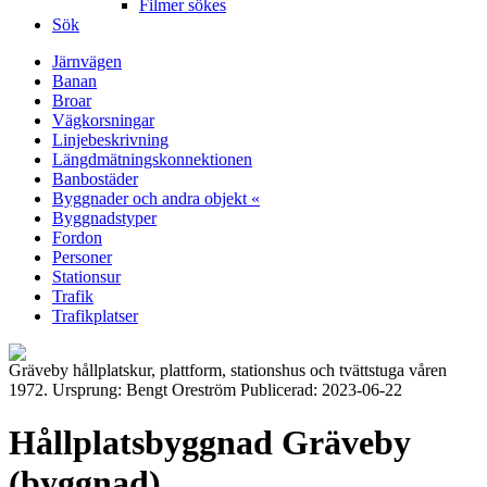
Filmer sökes
Sök
Järnvägen
Banan
Broar
Vägkorsningar
Linjebeskrivning
Längdmätningskonnektionen
Banbostäder
Byggnader och andra objekt «
Byggnadstyper
Fordon
Personer
Stationsur
Trafik
Trafikplatser
Gräveby hållplatskur, plattform, stationshus och tvättstuga våren
1972. Ursprung: Bengt Oreström Publicerad: 2023-06-22
Hållplatsbyggnad Gräveby
(byggnad)