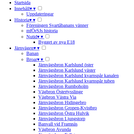
Startsida
Innehåll
▾
▾
Uppdateringar
Historia
▾
▾
Föreningen Svartåbanans vänner
mfÖrSJs historia
Nutid
▾
▾
Bygget av nya E18
Järnvägen
▾
▾
Banan
Broar
▾
▾
Järnvägsbron Karlslund öster
Järnvägsbron Karlslund väster
Järnvägsbron Karlslund kvarnspår kanalen
Järnvägsbron Karlslund kvarnspår tuben
Järnvägsbron Rumboholm
Vägbron Östertysslinge
Vägbron Västra Via
Järnvägsbron Hidingebro
Järnvägsbron Gropen-Kvistbro
Järnvägsbron Östra Hulvik
Järnvägsbron Ljungstorp
Banvall vid Framnäs
Vägbron Avunda