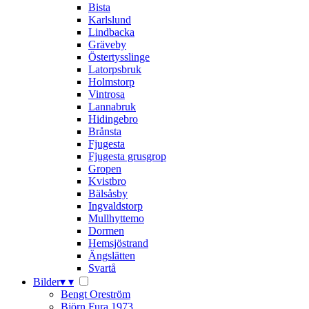
Bista
Karlslund
Lindbacka
Gräveby
Östertysslinge
Latorpsbruk
Holmstorp
Vintrosa
Lannabruk
Hidingebro
Brånsta
Fjugesta
Fjugesta grusgrop
Gropen
Kvistbro
Bälsåsby
Ingvaldstorp
Mullhyttemo
Dormen
Hemsjöstrand
Ängslätten
Svartå
Bilder
▾
▾
Bengt Oreström
Björn Fura 1973