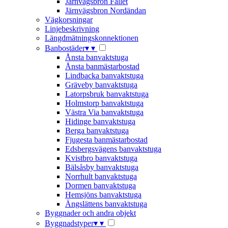
Järnvägsbron Fallet
Järnvägsbron Nordändan
Vägkorsningar
Linjebeskrivning
Längdmätningskonnektionen
Banbostäder
▾
▾
Ånsta banvaktstuga
Ånsta banmästarbostad
Lindbacka banvaktstuga
Gräveby banvaktstuga
Latorpsbruk banvaktstuga
Holmstorp banvaktstuga
Västra Via banvaktstuga
Hidinge banvaktstuga
Berga banvaktstuga
Fjugesta banmästarbostad
Edsbergsvägens banvaktstuga
Kvistbro banvaktstuga
Bälsåsby banvaktstuga
Norrhult banvaktstuga
Dormen banvaktstuga
Hemsjöns banvaktstuga
Ängslättens banvaktstuga
Byggnader och andra objekt
Byggnadstyper
▾
▾