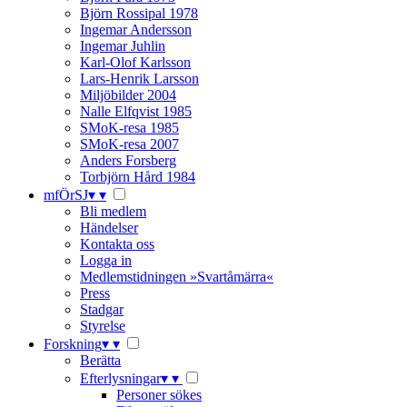
Björn Rossipal 1978
Ingemar Andersson
Ingemar Juhlin
Karl-Olof Karlsson
Lars-Henrik Larsson
Miljöbilder 2004
Nalle Elfqvist 1985
SMoK-resa 1985
SMoK-resa 2007
Anders Forsberg
Torbjörn Hård 1984
mfÖrSJ
▾
▾
Bli medlem
Händelser
Kontakta oss
Logga in
Medlemstidningen »Svartåmärra«
Press
Stadgar
Styrelse
Forskning
▾
▾
Berätta
Efterlysningar
▾
▾
Personer sökes