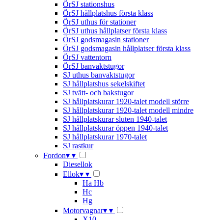
ÖrSJ stationshus
ÖrSJ hållplatshus första klass
ÖrSJ uthus för stationer
ÖrSJ uthus hållplatser första klass
ÖrSJ godsmagasin stationer
ÖrSJ godsmagasin hållplatser första klass
ÖrSJ vattentorn
ÖrSJ banvaktstugor
SJ uthus banvaktstugor
SJ hållplatshus sekelskiftet
SJ tvätt- och bakstugor
SJ hållplatskurar 1920-talet modell större
SJ hållplatskurar 1920-talet modell mindre
SJ hållplatskurar sluten 1940-talet
SJ hållplatskurar öppen 1940-talet
SJ hållplatskurar 1970-talet
SJ rastkur
Fordon
▾
▾
Diesellok
Ellok
▾
▾
Ha Hb
Hc
Hg
Motorvagnar
▾
▾
X10