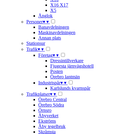
X16 X17
X5
Ånglok
Personer
▾
▾
Banavdelningen
Maskinavdelningen
Annan plats
Stationsur
Trafik
▾
▾
Företag
▾
▾
Dressintillverkare
Fjugesta järnvägshotell
Posten
Örebro lantmän
Industrispår
▾
▾
Karlslunds kvarnspår
Trafikplatser
▾
▾
Örebro Central
Örebro Södra
Örnsro
Åbyverket
Ekströms
Åby tegelbruk
Skråmsta