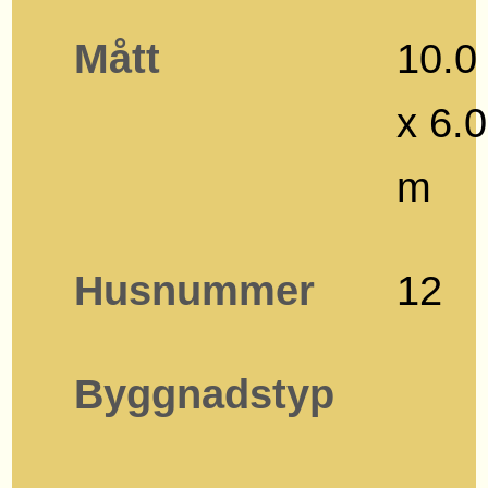
Mått
10.0
x 6.0
m
Husnummer
12
Byggnadstyp