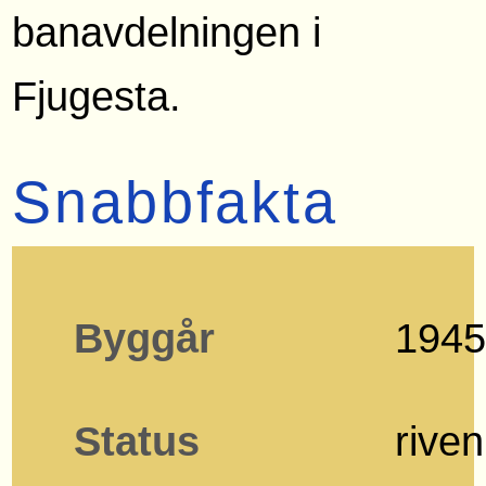
banavdelningen i
Fjugesta.
Snabbfakta
Byggår
194
Status
riven