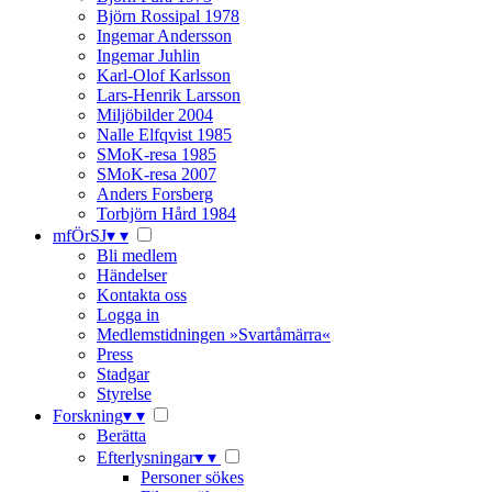
Björn Rossipal 1978
Ingemar Andersson
Ingemar Juhlin
Karl-Olof Karlsson
Lars-Henrik Larsson
Miljöbilder 2004
Nalle Elfqvist 1985
SMoK-resa 1985
SMoK-resa 2007
Anders Forsberg
Torbjörn Hård 1984
mfÖrSJ
▾
▾
Bli medlem
Händelser
Kontakta oss
Logga in
Medlemstidningen »Svartåmärra«
Press
Stadgar
Styrelse
Forskning
▾
▾
Berätta
Efterlysningar
▾
▾
Personer sökes