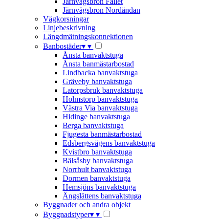
Järnvägsbron Fallet
Järnvägsbron Nordändan
Vägkorsningar
Linjebeskrivning
Längdmätningskonnektionen
Banbostäder
▾
▾
Ånsta banvaktstuga
Ånsta banmästarbostad
Lindbacka banvaktstuga
Gräveby banvaktstuga
Latorpsbruk banvaktstuga
Holmstorp banvaktstuga
Västra Via banvaktstuga
Hidinge banvaktstuga
Berga banvaktstuga
Fjugesta banmästarbostad
Edsbergsvägens banvaktstuga
Kvistbro banvaktstuga
Bälsåsby banvaktstuga
Norrhult banvaktstuga
Dormen banvaktstuga
Hemsjöns banvaktstuga
Ängslättens banvaktstuga
Byggnader och andra objekt
Byggnadstyper
▾
▾