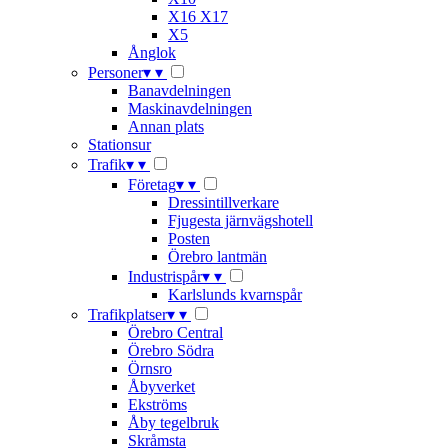
X16 X17
X5
Ånglok
Personer
▾
▾
Banavdelningen
Maskinavdelningen
Annan plats
Stationsur
Trafik
▾
▾
Företag
▾
▾
Dressintillverkare
Fjugesta järnvägshotell
Posten
Örebro lantmän
Industrispår
▾
▾
Karlslunds kvarnspår
Trafikplatser
▾
▾
Örebro Central
Örebro Södra
Örnsro
Åbyverket
Ekströms
Åby tegelbruk
Skråmsta