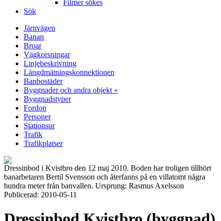
Filmer sökes
Sök
Järnvägen
Banan
Broar
Vägkorsningar
Linjebeskrivning
Längdmätningskonnektionen
Banbostäder
Byggnader och andra objekt «
Byggnadstyper
Fordon
Personer
Stationsur
Trafik
Trafikplatser
Dressinbod i Kvistbro den 12 maj 2010. Boden har troligen tillhört
banarbetaren Bertil Svensson och återfanns på en villatomt några
hundra meter från banvallen. Ursprung: Rasmus Axelsson
Publicerad: 2010-05-11
Dressinbod Kvistbro (byggnad)