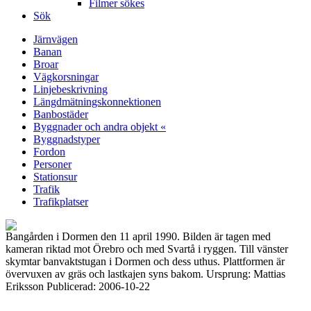
Filmer sökes
Sök
Järnvägen
Banan
Broar
Vägkorsningar
Linjebeskrivning
Längdmätningskonnektionen
Banbostäder
Byggnader och andra objekt «
Byggnadstyper
Fordon
Personer
Stationsur
Trafik
Trafikplatser
Bangården i Dormen den 11 april 1990. Bilden är tagen med
kameran riktad mot Örebro och med Svartå i ryggen. Till vänster
skymtar banvaktstugan i Dormen och dess uthus. Plattformen är
övervuxen av gräs och lastkajen syns bakom. Ursprung: Mattias
Eriksson Publicerad: 2006-10-22