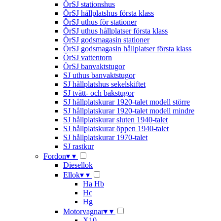
ÖrSJ stationshus
ÖrSJ hållplatshus första klass
ÖrSJ uthus för stationer
ÖrSJ uthus hållplatser första klass
ÖrSJ godsmagasin stationer
ÖrSJ godsmagasin hållplatser första klass
ÖrSJ vattentorn
ÖrSJ banvaktstugor
SJ uthus banvaktstugor
SJ hållplatshus sekelskiftet
SJ tvätt- och bakstugor
SJ hållplatskurar 1920-talet modell större
SJ hållplatskurar 1920-talet modell mindre
SJ hållplatskurar sluten 1940-talet
SJ hållplatskurar öppen 1940-talet
SJ hållplatskurar 1970-talet
SJ rastkur
Fordon
▾
▾
Diesellok
Ellok
▾
▾
Ha Hb
Hc
Hg
Motorvagnar
▾
▾
X10