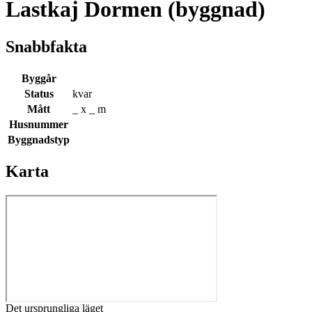
Lastkaj Dormen (byggnad)
Snabbfakta
Byggår
Status
kvar
Mått
_ x _ m
Husnummer
Byggnadstyp
Karta
Det ursprungliga läget