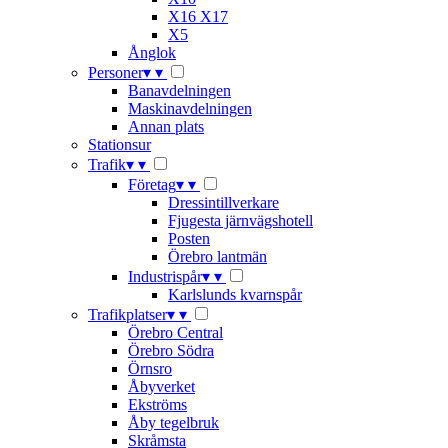
X16 X17
X5
Ånglok
Personer
▾
▾
Banavdelningen
Maskinavdelningen
Annan plats
Stationsur
Trafik
▾
▾
Företag
▾
▾
Dressintillverkare
Fjugesta järnvägshotell
Posten
Örebro lantmän
Industrispår
▾
▾
Karlslunds kvarnspår
Trafikplatser
▾
▾
Örebro Central
Örebro Södra
Örnsro
Åbyverket
Ekströms
Åby tegelbruk
Skråmsta