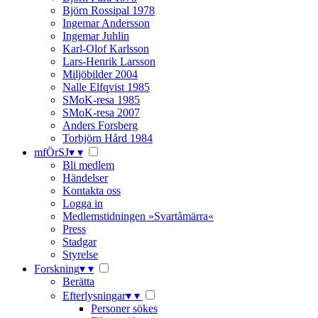
Björn Rossipal 1978
Ingemar Andersson
Ingemar Juhlin
Karl-Olof Karlsson
Lars-Henrik Larsson
Miljöbilder 2004
Nalle Elfqvist 1985
SMoK-resa 1985
SMoK-resa 2007
Anders Forsberg
Torbjörn Hård 1984
mfÖrSJ
▾
▾
Bli medlem
Händelser
Kontakta oss
Logga in
Medlemstidningen »Svartåmärra«
Press
Stadgar
Styrelse
Forskning
▾
▾
Berätta
Efterlysningar
▾
▾
Personer sökes