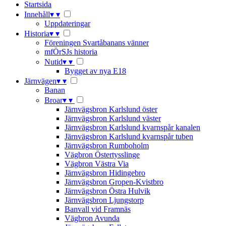
Startsida
Innehåll
▾
▾
Uppdateringar
Historia
▾
▾
Föreningen Svartåbanans vänner
mfÖrSJs historia
Nutid
▾
▾
Bygget av nya E18
Järnvägen
▾
▾
Banan
Broar
▾
▾
Järnvägsbron Karlslund öster
Järnvägsbron Karlslund väster
Järnvägsbron Karlslund kvarnspår kanalen
Järnvägsbron Karlslund kvarnspår tuben
Järnvägsbron Rumboholm
Vägbron Östertysslinge
Vägbron Västra Via
Järnvägsbron Hidingebro
Järnvägsbron Gropen-Kvistbro
Järnvägsbron Östra Hulvik
Järnvägsbron Ljungstorp
Banvall vid Framnäs
Vägbron Avunda