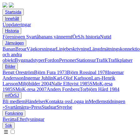
Startsida
Innehåll
Uppdateringar
Historia
Föreningen Svartåbanans vänner
mfÖrSJs historia
Nutid
Järnvägen
Banan
Broar
Vägkorsningar
Linjebeskrivning
Längdmätningskonnektio
och andra
objekt
Byggnadstyper
Fordon
Personer
Stationsur
Trafik
Trafikplatser
Bilder
Bengt Oreström
Björn Fura 1973
Björn Rossipal 1978
Ingemar
Andersson
Ingemar Juhlin
Karl-Olof Karlsson
Lars-Henrik
Larsson
Miljöbilder 2004
Nalle Elfqvist 1985
SMoK-resa
1985
SMoK-resa 2007
Anders Forsberg
Torbjörn Hård 1984
mfÖrSJ
Bli medlem
Händelser
Kontakta oss
Logga in
Medlemstidningen
»Svartåmärra«
Press
Stadgar
Styrelse
Forskning
Berätta
Efterlysningar
Sök
☰