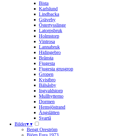
Bista
Karlslund
Lindbacka
Gräveby
Östertysslinge
Latorpsbruk
Holmstorp
Vintrosa
Lannabruk
Hidingebro
Brånsta
Fjugesta
Fjugesta grusgrop
Gropen
Kvistbro
Bälsåsby
Ingvaldstorp
Mullhyttemo
Dormen
Hemsjöstrand
Ängslätten
Svartå
Bilder
▾
▾
Bengt Oreström
Björn Fura 1973