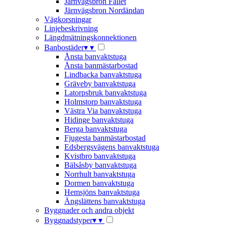
Järnvägsbron Fallet
Järnvägsbron Nordändan
Vägkorsningar
Linjebeskrivning
Längdmätningskonnektionen
Banbostäder
▾
▾
Ånsta banvaktstuga
Ånsta banmästarbostad
Lindbacka banvaktstuga
Gräveby banvaktstuga
Latorpsbruk banvaktstuga
Holmstorp banvaktstuga
Västra Via banvaktstuga
Hidinge banvaktstuga
Berga banvaktstuga
Fjugesta banmästarbostad
Edsbergsvägens banvaktstuga
Kvistbro banvaktstuga
Bälsåsby banvaktstuga
Norrhult banvaktstuga
Dormen banvaktstuga
Hemsjöns banvaktstuga
Ängslättens banvaktstuga
Byggnader och andra objekt
Byggnadstyper
▾
▾