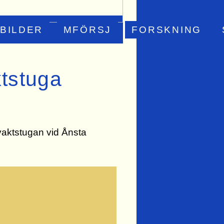
BILDER
MFÖRSJ
FORSKNING
ktstuga
aktstugan vid Ånsta