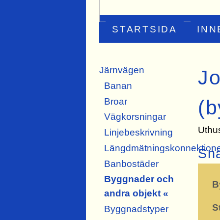
STARTSIDA
INN
Järnvägen
Jo
Banan
Broar
(b
Vägkorsningar
Uthu
Linjebeskrivning
Längdmätningskonnektion
Sn
Banbostäder
Byggnader och
B
andra objekt «
S
Byggnadstyper