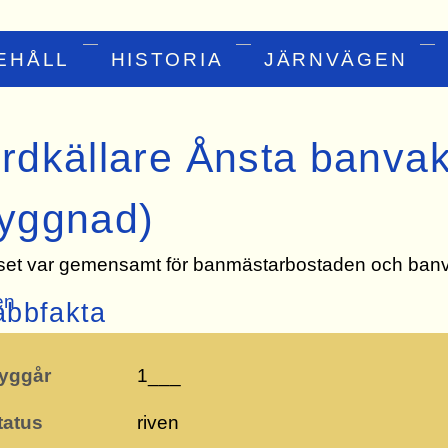
EHÅLL
HISTORIA
JÄRNVÄGEN
rdkällare Ånsta banva
yggnad)
set var gemensamt för banmästarbostaden och banv
en
abbfakta
yggår
1___
tatus
riven