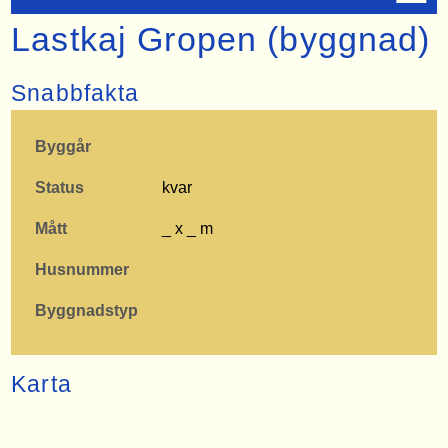
Lastkaj Gropen (byggnad)
Snabbfakta
Byggår
Status
kvar
Mått
_ x _ m
Husnummer
Byggnadstyp
Karta