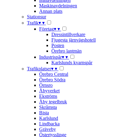
Banavdelningen
Maskinavdelningen
Annan plats
Stationsur
Trafik
▾
▾
Företag
▾
▾
Dressintillverkare
Fjugesta järnvägshotell
Posten
Örebro lantmän
Industrispår
▾
▾
Karlslunds kvarnspår
Trafikplatser
▾
▾
Örebro Central
Örebro Södra
Örnsro
Åbyverket
Ekströms
Åby tegelbruk
Skråmsta
Bista
Karlslund
Lindbacka
Gräveby
Östertysslinge