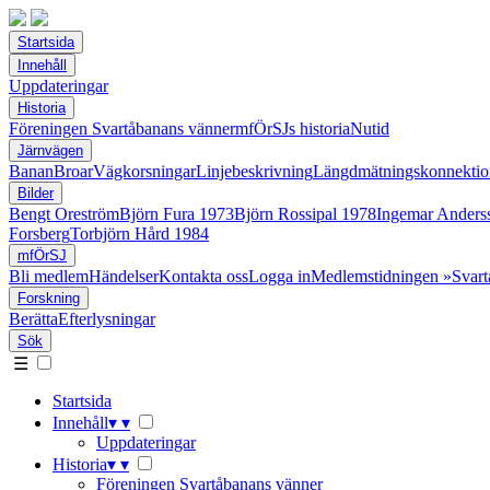
Startsida
Innehåll
Uppdateringar
Historia
Föreningen Svartåbanans vänner
mfÖrSJs historia
Nutid
Järnvägen
Banan
Broar
Vägkorsningar
Linjebeskrivning
Längdmätningskonnektio
Bilder
Bengt Oreström
Björn Fura 1973
Björn Rossipal 1978
Ingemar Anders
Forsberg
Torbjörn Hård 1984
mfÖrSJ
Bli medlem
Händelser
Kontakta oss
Logga in
Medlemstidningen »Svart
Forskning
Berätta
Efterlysningar
Sök
☰
Startsida
Innehåll
▾
▾
Uppdateringar
Historia
▾
▾
Föreningen Svartåbanans vänner