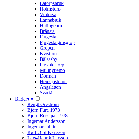
Latorpsbruk
Holmstorp
Vintrosa
Lannabruk
Hidingebro
Brånsta
Fjugesta
Fjugesta grusgrop
Gropen
Kvistbro
Bälsåsby
Ingvaldstorp
Mullhyttemo
Dormen
Hemsjöstrand
Ängslätten
Svartå
Bilder
▾
▾
Bengt Oreström
Björn Fura 1973
Björn Rossipal 1978
Ingemar Andersson
Ingemar Juhlin
Karl-Olof Karlsson
Lars-Henrik Larsson