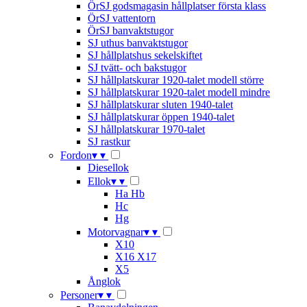
ÖrSJ godsmagasin hållplatser första klass
ÖrSJ vattentorn
ÖrSJ banvaktstugor
SJ uthus banvaktstugor
SJ hållplatshus sekelskiftet
SJ tvätt- och bakstugor
SJ hållplatskurar 1920-talet modell större
SJ hållplatskurar 1920-talet modell mindre
SJ hållplatskurar sluten 1940-talet
SJ hållplatskurar öppen 1940-talet
SJ hållplatskurar 1970-talet
SJ rastkur
Fordon
▾
▾
Diesellok
Ellok
▾
▾
Ha Hb
Hc
Hg
Motorvagnar
▾
▾
X10
X16 X17
X5
Ånglok
Personer
▾
▾