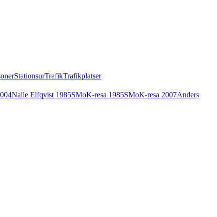
soner
Stationsur
Trafik
Trafikplatser
2004
Nalle Elfqvist 1985
SMoK-resa 1985
SMoK-resa 2007
Anders