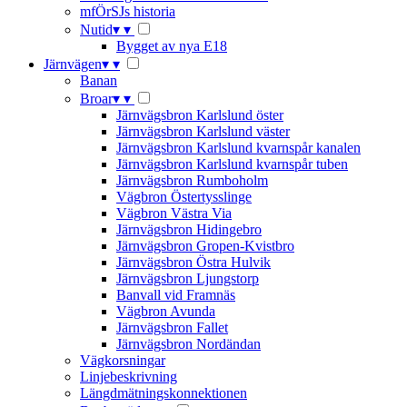
mfÖrSJs historia
Nutid
▾
▾
Bygget av nya E18
Järnvägen
▾
▾
Banan
Broar
▾
▾
Järnvägsbron Karlslund öster
Järnvägsbron Karlslund väster
Järnvägsbron Karlslund kvarnspår kanalen
Järnvägsbron Karlslund kvarnspår tuben
Järnvägsbron Rumboholm
Vägbron Östertysslinge
Vägbron Västra Via
Järnvägsbron Hidingebro
Järnvägsbron Gropen-Kvistbro
Järnvägsbron Östra Hulvik
Järnvägsbron Ljungstorp
Banvall vid Framnäs
Vägbron Avunda
Järnvägsbron Fallet
Järnvägsbron Nordändan
Vägkorsningar
Linjebeskrivning
Längdmätningskonnektionen