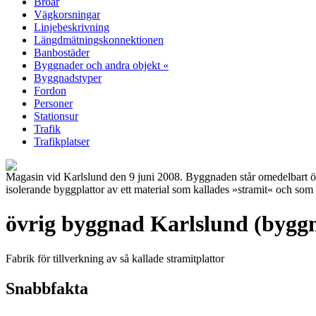
Broar
Vägkorsningar
Linjebeskrivning
Längdmätningskonnektionen
Banbostäder
Byggnader och andra objekt «
Byggnadstyper
Fordon
Personer
Stationsur
Trafik
Trafikplatser
Magasin vid Karlslund den 9 juni 2008. Byggnaden står omedelbart ös
isolerande byggplattor av ett material som kallades »stramit« och 
övrig byggnad Karlslund (bygg
Fabrik för tillverkning av så kallade stramitplattor
Snabbfakta