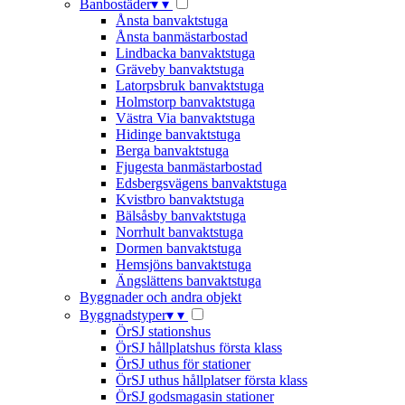
Banbostäder
▾
▾
Ånsta banvaktstuga
Ånsta banmästarbostad
Lindbacka banvaktstuga
Gräveby banvaktstuga
Latorpsbruk banvaktstuga
Holmstorp banvaktstuga
Västra Via banvaktstuga
Hidinge banvaktstuga
Berga banvaktstuga
Fjugesta banmästarbostad
Edsbergsvägens banvaktstuga
Kvistbro banvaktstuga
Bälsåsby banvaktstuga
Norrhult banvaktstuga
Dormen banvaktstuga
Hemsjöns banvaktstuga
Ängslättens banvaktstuga
Byggnader och andra objekt
Byggnadstyper
▾
▾
ÖrSJ stationshus
ÖrSJ hållplatshus första klass
ÖrSJ uthus för stationer
ÖrSJ uthus hållplatser första klass
ÖrSJ godsmagasin stationer