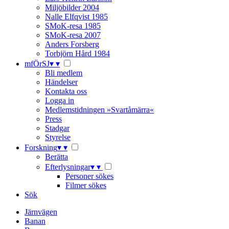
Miljöbilder 2004
Nalle Elfqvist 1985
SMoK-resa 1985
SMoK-resa 2007
Anders Forsberg
Torbjörn Hård 1984
mfÖrSJ
▾
▾
Bli medlem
Händelser
Kontakta oss
Logga in
Medlemstidningen »Svartåmärra«
Press
Stadgar
Styrelse
Forskning
▾
▾
Berätta
Efterlysningar
▾
▾
Personer sökes
Filmer sökes
Sök
Järnvägen
Banan