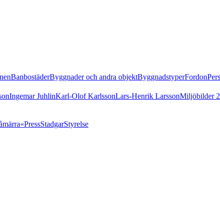
nen
Banbostäder
Byggnader och andra objekt
Byggnadstyper
Fordon
Per
son
Ingemar Juhlin
Karl-Olof Karlsson
Lars-Henrik Larsson
Miljöbilder 
åmärra«
Press
Stadgar
Styrelse