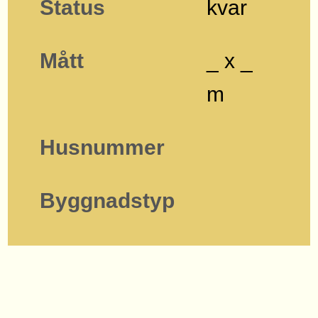
Status
kvar
Mått
_ x _
m
Husnummer
Byggnadstyp
Karta