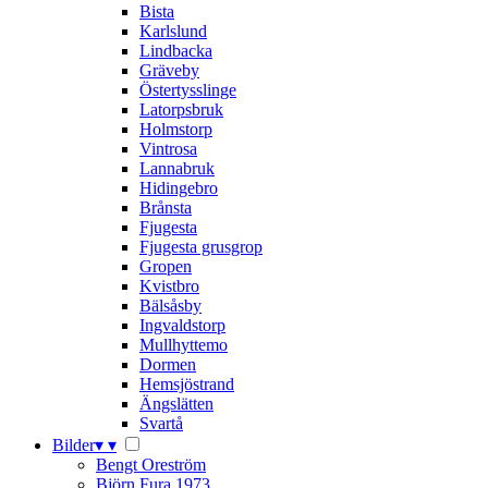
Bista
Karlslund
Lindbacka
Gräveby
Östertysslinge
Latorpsbruk
Holmstorp
Vintrosa
Lannabruk
Hidingebro
Brånsta
Fjugesta
Fjugesta grusgrop
Gropen
Kvistbro
Bälsåsby
Ingvaldstorp
Mullhyttemo
Dormen
Hemsjöstrand
Ängslätten
Svartå
Bilder
▾
▾
Bengt Oreström
Björn Fura 1973