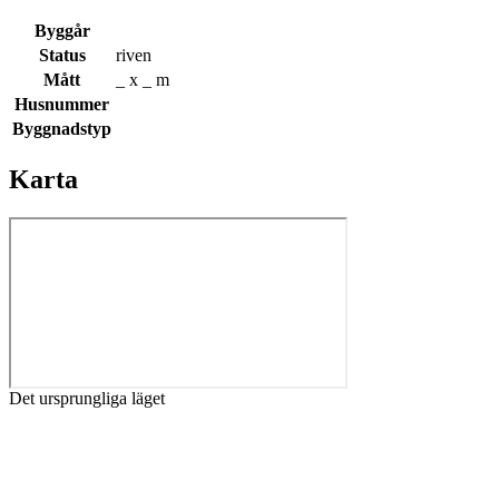
Byggår
Status
riven
Mått
_ x _ m
Husnummer
Byggnadstyp
Karta
Det ursprungliga läget