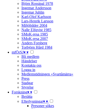
Björn Rossipal 1978
Ingemar Andersson
Ingemar Juhlin
Karl-Olof Karlsson
Lars-Henrik Larsson
Miljöbilder 2004
Nalle Elfqvist 1985
SMoK-resa 1985
SMoK-resa 2007
Anders Forsberg
Torbjörn Hård 1984
mfÖrSJ
▾
▾
Bli medlem
Händelser
Kontakta oss
Logga in
Medlemstidningen »Svartåmärra«
Press
Stadgar
Styrelse
Forskning
▾
▾
Berätta
Efterlysningar
▾
▾
Personer sökes