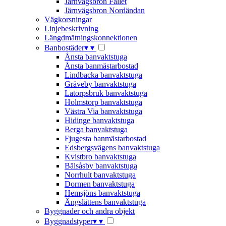
Järnvägsbron Fallet
Järnvägsbron Nordändan
Vägkorsningar
Linjebeskrivning
Längdmätningskonnektionen
Banbostäder
▾
▾
Ånsta banvaktstuga
Ånsta banmästarbostad
Lindbacka banvaktstuga
Gräveby banvaktstuga
Latorpsbruk banvaktstuga
Holmstorp banvaktstuga
Västra Via banvaktstuga
Hidinge banvaktstuga
Berga banvaktstuga
Fjugesta banmästarbostad
Edsbergsvägens banvaktstuga
Kvistbro banvaktstuga
Bälsåsby banvaktstuga
Norrhult banvaktstuga
Dormen banvaktstuga
Hemsjöns banvaktstuga
Ängslättens banvaktstuga
Byggnader och andra objekt
Byggnadstyper
▾
▾