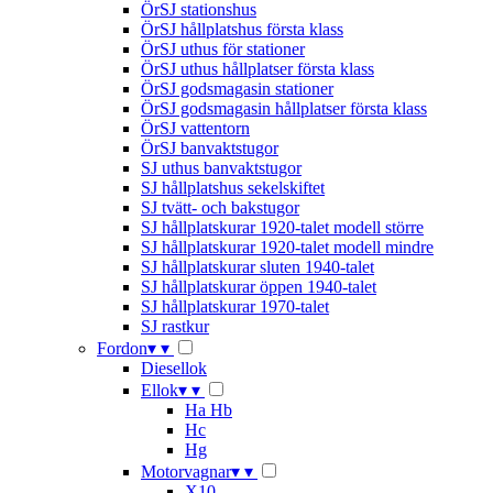
ÖrSJ stationshus
ÖrSJ hållplatshus första klass
ÖrSJ uthus för stationer
ÖrSJ uthus hållplatser första klass
ÖrSJ godsmagasin stationer
ÖrSJ godsmagasin hållplatser första klass
ÖrSJ vattentorn
ÖrSJ banvaktstugor
SJ uthus banvaktstugor
SJ hållplatshus sekelskiftet
SJ tvätt- och bakstugor
SJ hållplatskurar 1920-talet modell större
SJ hållplatskurar 1920-talet modell mindre
SJ hållplatskurar sluten 1940-talet
SJ hållplatskurar öppen 1940-talet
SJ hållplatskurar 1970-talet
SJ rastkur
Fordon
▾
▾
Diesellok
Ellok
▾
▾
Ha Hb
Hc
Hg
Motorvagnar
▾
▾
X10