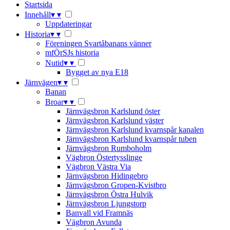
Startsida
Innehåll
▾
▾
Uppdateringar
Historia
▾
▾
Föreningen Svartåbanans vänner
mfÖrSJs historia
Nutid
▾
▾
Bygget av nya E18
Järnvägen
▾
▾
Banan
Broar
▾
▾
Järnvägsbron Karlslund öster
Järnvägsbron Karlslund väster
Järnvägsbron Karlslund kvarnspår kanalen
Järnvägsbron Karlslund kvarnspår tuben
Järnvägsbron Rumboholm
Vägbron Östertysslinge
Vägbron Västra Via
Järnvägsbron Hidingebro
Järnvägsbron Gropen-Kvistbro
Järnvägsbron Östra Hulvik
Järnvägsbron Ljungstorp
Banvall vid Framnäs
Vägbron Avunda