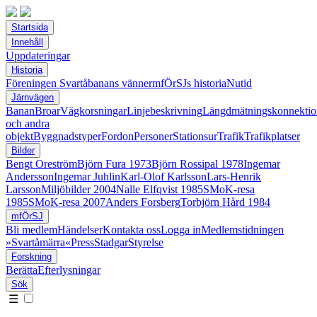
Startsida
Innehåll
Uppdateringar
Historia
Föreningen Svartåbanans vänner
mfÖrSJs historia
Nutid
Järnvägen
Banan
Broar
Vägkorsningar
Linjebeskrivning
Längdmätningskonnektio
och andra
objekt
Byggnadstyper
Fordon
Personer
Stationsur
Trafik
Trafikplatser
Bilder
Bengt Oreström
Björn Fura 1973
Björn Rossipal 1978
Ingemar
Andersson
Ingemar Juhlin
Karl-Olof Karlsson
Lars-Henrik
Larsson
Miljöbilder 2004
Nalle Elfqvist 1985
SMoK-resa
1985
SMoK-resa 2007
Anders Forsberg
Torbjörn Hård 1984
mfÖrSJ
Bli medlem
Händelser
Kontakta oss
Logga in
Medlemstidningen
»Svartåmärra«
Press
Stadgar
Styrelse
Forskning
Berätta
Efterlysningar
Sök
☰