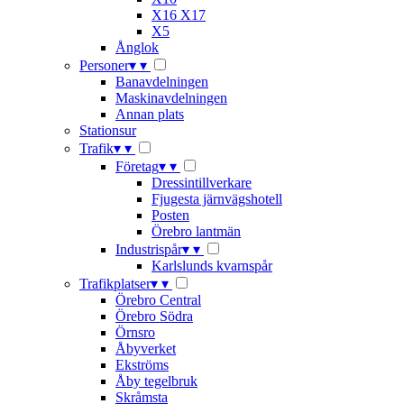
X16 X17
X5
Ånglok
Personer
▾
▾
Banavdelningen
Maskinavdelningen
Annan plats
Stationsur
Trafik
▾
▾
Företag
▾
▾
Dressintillverkare
Fjugesta järnvägshotell
Posten
Örebro lantmän
Industrispår
▾
▾
Karlslunds kvarnspår
Trafikplatser
▾
▾
Örebro Central
Örebro Södra
Örnsro
Åbyverket
Ekströms
Åby tegelbruk
Skråmsta