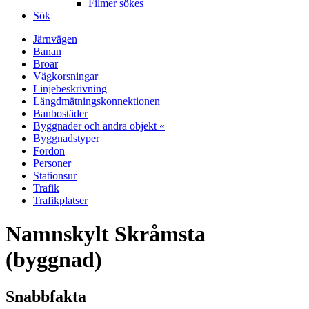
Filmer sökes
Sök
Järnvägen
Banan
Broar
Vägkorsningar
Linjebeskrivning
Längdmätningskonnektionen
Banbostäder
Byggnader och andra objekt «
Byggnadstyper
Fordon
Personer
Stationsur
Trafik
Trafikplatser
Namnskylt Skråmsta
(byggnad)
Snabbfakta