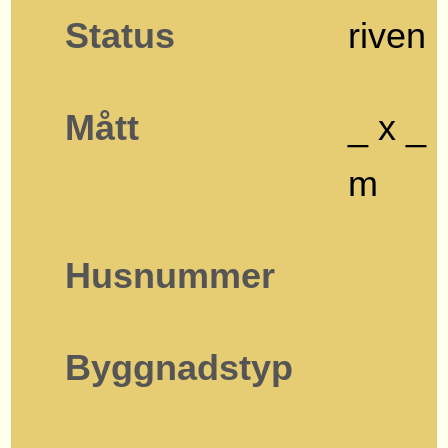
Status
riven
Mått
_ x _
m
Husnummer
Byggnadstyp