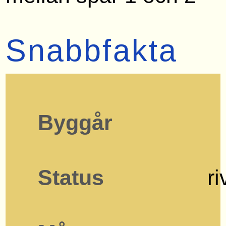
Snabbfakta
Byggår
Status
r