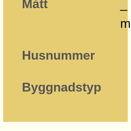
Mått
_
m
Husnummer
Byggnadstyp