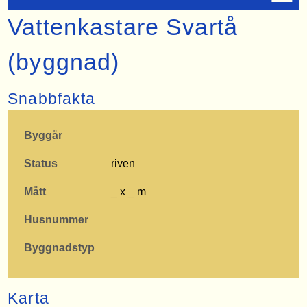
Vattenkastare Svartå
(byggnad)
Snabbfakta
Byggår
Status
riven
Mått
_ x _ m
Husnummer
Byggnadstyp
Karta