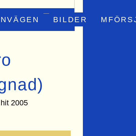
RNVÄGEN
BILDER
MFÖRS
ro
gnad)
 hit 2005