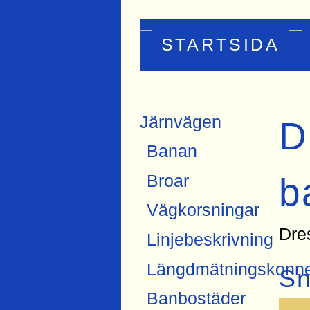
STARTSIDA
Järnvägen
D
Banan
Broar
b
Vägkorsningar
Dres
Linjebeskrivning
Längdmätningskonne
Sn
Banbostäder