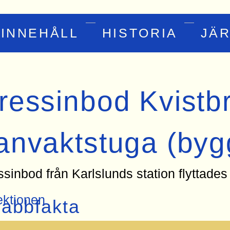
INNEHÅLL
HISTORIA
JÄ
ressinbod Kvistb
anvaktstuga (byg
sinbod från Karlslunds station flyttades
ktionen
abbfakta