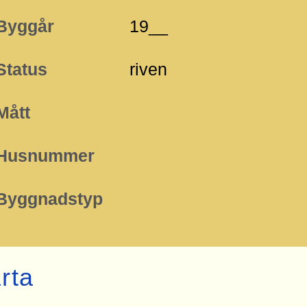
Byggår
19__
Status
riven
Mått
Husnummer
Byggnadstyp
rta