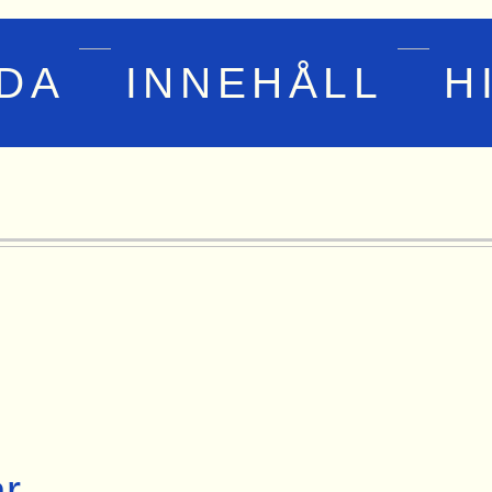
IDA
INNEHÅLL
H
r