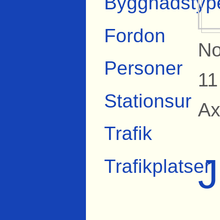
Byggnadstyp
Fordon
No
Personer
11
Stationsur
Ax
Trafik
J
Trafikplatser