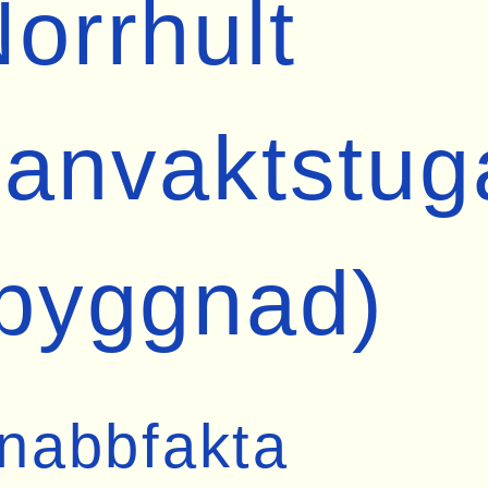
orrhult
anvaktstug
byggnad)
nabbfakta