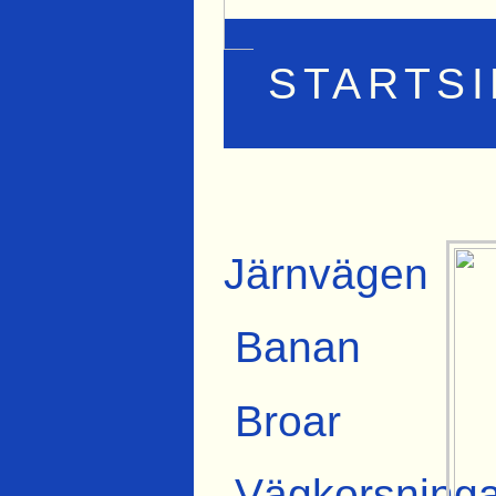
STARTS
Järnvägen
Banan
Broar
Vägkorsninga