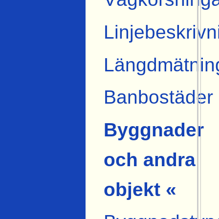
Linjebeskrivn
Längdmätnin
Banbostäder
Byggnader
och andra
objekt «