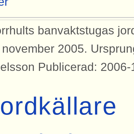
er
rrhults banvaktstugas jor
 november 2005. Urspru
elsson Publicerad: 2006-
ordkällare