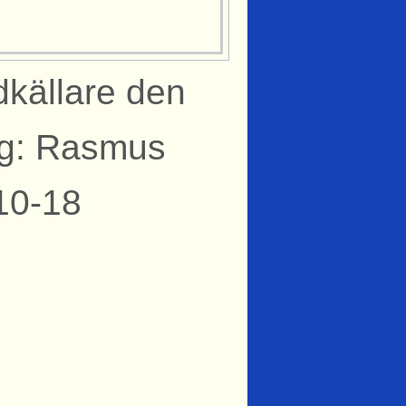
dkällare den
ng: Rasmus
10-18