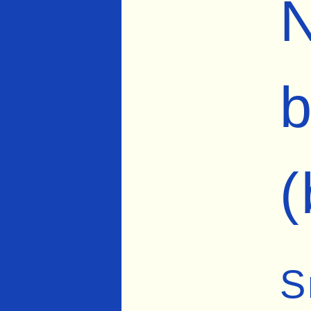
N
b
(
S