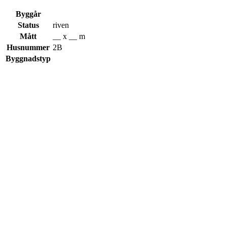
Byggår
Status
riven
Mått
__ x __ m
Husnummer
2B
Byggnadstyp