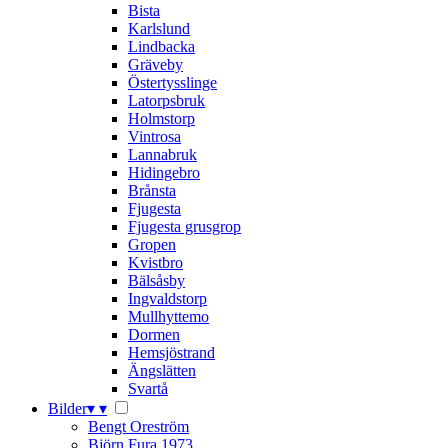
Bista
Karlslund
Lindbacka
Gräveby
Östertysslinge
Latorpsbruk
Holmstorp
Vintrosa
Lannabruk
Hidingebro
Brånsta
Fjugesta
Fjugesta grusgrop
Gropen
Kvistbro
Bälsåsby
Ingvaldstorp
Mullhyttemo
Dormen
Hemsjöstrand
Ängslätten
Svartå
Bilder
▾
▾
Bengt Oreström
Björn Fura 1973