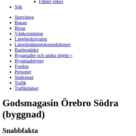
Filmer sökes
Sök
Järnvägen
Banan
Broar
Vägkorsningar
Linjebeskrivning
Längdmätningskonnektionen
Banbostäder
Byggnader och andra objekt «
Byggnadstyper
Fordon
Personer
Stationsur
Trafik
Trafikplatser
Godsmagasin Örebro Södra
(byggnad)
Snabbfakta