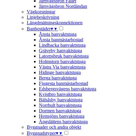
Järnvägsbron Fallet
Järnvägsbron Nordändan
Vägkorsningar
Linjebeskrivning
Längdmätningskonnektionen
Banbostäder
▾
▾
Ånsta banvaktstuga
Ånsta banmästarbostad
Lindbacka banvaktstuga
Gräveby banvaktstuga
Latorpsbruk banvaktstuga
Holmstorp banvaktstuga
Västra Via banvaktstuga
Hidinge banvaktstuga
Berga banvaktstuga
Fjugesta banmästarbostad
Edsbergsvägens banvaktstuga
Kvistbro banvaktstuga
Bälsåsby banvaktstuga
Norrhult banvaktstuga
Dormen banvaktstuga
Hemsjöns banvaktstuga
Ängslättens banvaktstuga
Byggnader och andra objekt
Byggnadstyper
▾
▾