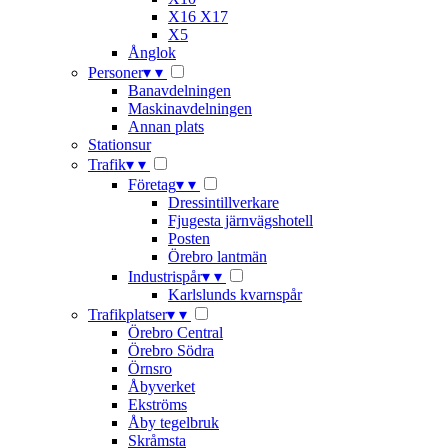
X16 X17
X5
Ånglok
Personer
▾
▾
Banavdelningen
Maskinavdelningen
Annan plats
Stationsur
Trafik
▾
▾
Företag
▾
▾
Dressintillverkare
Fjugesta järnvägshotell
Posten
Örebro lantmän
Industrispår
▾
▾
Karlslunds kvarnspår
Trafikplatser
▾
▾
Örebro Central
Örebro Södra
Örnsro
Åbyverket
Ekströms
Åby tegelbruk
Skråmsta