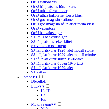
ÖrSJ stationshus
ÖrSJ hållplatshus första klass
ÖrSJ uthus för stationer
ÖrSJ uthus hållplatser första klass
ÖrSJ godsmagasin stationer
ÖrSJ godsmagasin hållplatser första klass
ÖrSJ vattentorn
ÖrSJ banvaktstugor
SJ uthus banvaktstugor
SJ hållplatshus sekelskiftet
SJ tvätt- och bakstugor
SJ hållplatskurar 1920-talet modell större
SJ hållplatskurar 1920-talet modell mindre
SJ hållplatskurar sluten 1940-talet
SJ hållplatskurar öppen 1940-talet
SJ hållplatskurar 1970-talet
SJ rastkur
Fordon
▾
▾
Diesellok
Ellok
▾
▾
Ha Hb
Hc
Hg
Motorvagnar
▾
▾
X10