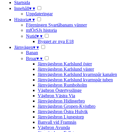
Startsida
Innehåll
▾
▾
Uppdateringar
Historia
▾
▾
Föreningen Svartåbanans vänner
mfÖrSJs historia
Nutid
▾
▾
Bygget av nya E18
Järnvägen
▾
▾
Banan
Broar
▾
▾
Järnvägsbron Karlslund öster
Järnvägsbron Karlslund väster
Järnvägsbron Karlslund kvarnspår kanalen
Järnvägsbron Karlslund kvarnspår tuben
Järnvägsbron Rumboholm
Vägbron Östertysslinge
Vägbron Västra Via
Järnvägsbron Hidingebro
Järnvägsbron Gropen-Kvistbro
Järnvägsbron Östra Hulvik
Järnvägsbron Ljungstorp
Banvall vid Framnäs
Vägbron Avunda