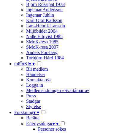
Björn Rossipal 1978
Ingemar Andersson
Ingemar Juhlin
Karl-Olof Karlsson
Lars-Henrik Larsson
Miljöbilder 2004
Nalle Elfqvist 1985
SMoK-resa 1985
SMoK-resa 2007
Anders Forsberg
Torbjörn Hård 1984
mfÖrSJ
▾
▾
Bli medlem
Händelser
Kontakta oss
Logga in
Medlemstidningen »Svartåmärra«
Press
Stadgar
Styrelse
Forskning
▾
▾
Berätta
Efterlysningar
▾
▾
Personer sökes