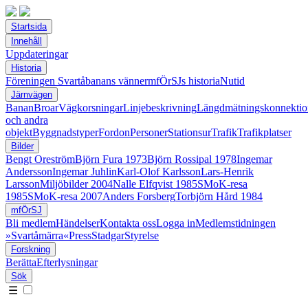
Startsida
Innehåll
Uppdateringar
Historia
Föreningen Svartåbanans vänner
mfÖrSJs historia
Nutid
Järnvägen
Banan
Broar
Vägkorsningar
Linjebeskrivning
Längdmätningskonnektio
och andra
objekt
Byggnadstyper
Fordon
Personer
Stationsur
Trafik
Trafikplatser
Bilder
Bengt Oreström
Björn Fura 1973
Björn Rossipal 1978
Ingemar
Andersson
Ingemar Juhlin
Karl-Olof Karlsson
Lars-Henrik
Larsson
Miljöbilder 2004
Nalle Elfqvist 1985
SMoK-resa
1985
SMoK-resa 2007
Anders Forsberg
Torbjörn Hård 1984
mfÖrSJ
Bli medlem
Händelser
Kontakta oss
Logga in
Medlemstidningen
»Svartåmärra«
Press
Stadgar
Styrelse
Forskning
Berätta
Efterlysningar
Sök
☰