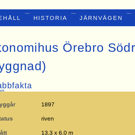
EHÅLL
HISTORIA
JÄRNVÄGEN
konomihus Örebro Söd
yggnad)
abbfakta
en
yggår
1897
tatus
riven
ått
13.3 x 6.0 m