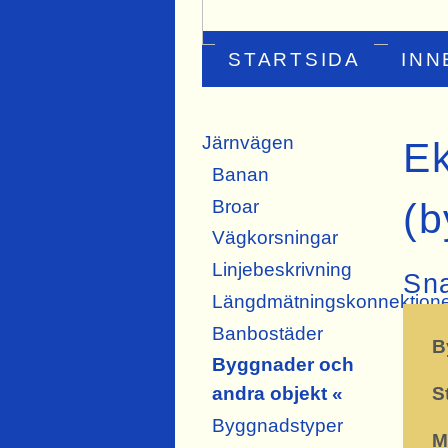
STARTSIDA
INN
Järnvägen
E
Banan
Broar
(b
Vägkorsningar
Linjebeskrivning
Sn
Längdmätningskonnektion
Banbostäder
B
Byggnader och
S
andra objekt «
Byggnadstyper
M