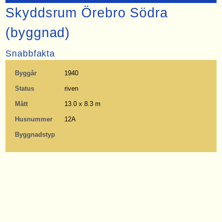
Skyddsrum Örebro Södra
(byggnad)
Snabbfakta
Byggår
1940
Status
riven
Mått
13.0 x 8.3 m
Husnummer
12A
Byggnadstyp