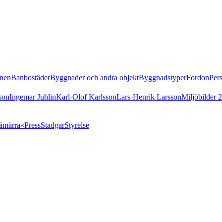
nen
Banbostäder
Byggnader och andra objekt
Byggnadstyper
Fordon
Per
son
Ingemar Juhlin
Karl-Olof Karlsson
Lars-Henrik Larsson
Miljöbilder 
åmärra«
Press
Stadgar
Styrelse