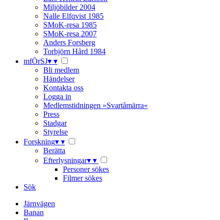
Miljöbilder 2004
Nalle Elfqvist 1985
SMoK-resa 1985
SMoK-resa 2007
Anders Forsberg
Torbjörn Hård 1984
mfÖrSJ
▾
▾
Bli medlem
Händelser
Kontakta oss
Logga in
Medlemstidningen »Svartåmärra«
Press
Stadgar
Styrelse
Forskning
▾
▾
Berätta
Efterlysningar
▾
▾
Personer sökes
Filmer sökes
Sök
Järnvägen
Banan