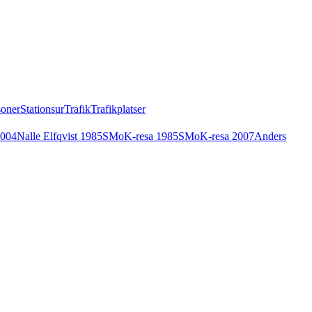
soner
Stationsur
Trafik
Trafikplatser
2004
Nalle Elfqvist 1985
SMoK-resa 1985
SMoK-resa 2007
Anders