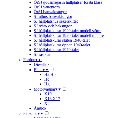
ÖrSJ godsmagasin hållplatser första klass
ÖrSJ vattentorn
ÖrSJ banvaktstugor
SJ uthus banvaktstugor
SJ hållplatshus sekelskiftet
SJ tvätt- och bakstugor
SJ hållplatskurar 1920-talet modell större
SJ hållplatskurar 1920-talet modell mindre
SJ hållplatskurar sluten 1940-talet
SJ hållplatskurar öppen 1940-talet
SJ hållplatskurar 1970-talet
SJ rastkur
Fordon
▾
▾
Diesellok
Ellok
▾
▾
Ha Hb
Hc
Hg
Motorvagnar
▾
▾
X10
X16 X17
X5
Ånglok
Personer
▾
▾