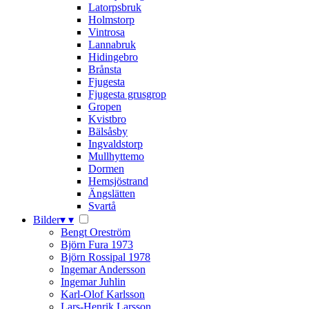
Latorpsbruk
Holmstorp
Vintrosa
Lannabruk
Hidingebro
Brånsta
Fjugesta
Fjugesta grusgrop
Gropen
Kvistbro
Bälsåsby
Ingvaldstorp
Mullhyttemo
Dormen
Hemsjöstrand
Ängslätten
Svartå
Bilder
▾
▾
Bengt Oreström
Björn Fura 1973
Björn Rossipal 1978
Ingemar Andersson
Ingemar Juhlin
Karl-Olof Karlsson
Lars-Henrik Larsson