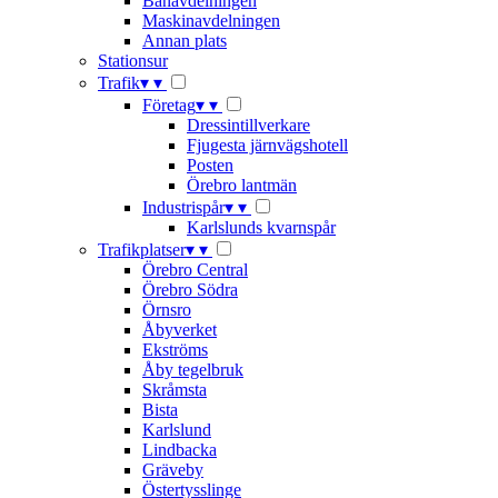
Banavdelningen
Maskinavdelningen
Annan plats
Stationsur
Trafik
▾
▾
Företag
▾
▾
Dressintillverkare
Fjugesta järnvägshotell
Posten
Örebro lantmän
Industrispår
▾
▾
Karlslunds kvarnspår
Trafikplatser
▾
▾
Örebro Central
Örebro Södra
Örnsro
Åbyverket
Ekströms
Åby tegelbruk
Skråmsta
Bista
Karlslund
Lindbacka
Gräveby
Östertysslinge