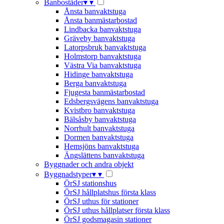
Banbostäder
▾
▾
Ånsta banvaktstuga
Ånsta banmästarbostad
Lindbacka banvaktstuga
Gräveby banvaktstuga
Latorpsbruk banvaktstuga
Holmstorp banvaktstuga
Västra Via banvaktstuga
Hidinge banvaktstuga
Berga banvaktstuga
Fjugesta banmästarbostad
Edsbergsvägens banvaktstuga
Kvistbro banvaktstuga
Bälsåsby banvaktstuga
Norrhult banvaktstuga
Dormen banvaktstuga
Hemsjöns banvaktstuga
Ängslättens banvaktstuga
Byggnader och andra objekt
Byggnadstyper
▾
▾
ÖrSJ stationshus
ÖrSJ hållplatshus första klass
ÖrSJ uthus för stationer
ÖrSJ uthus hållplatser första klass
ÖrSJ godsmagasin stationer