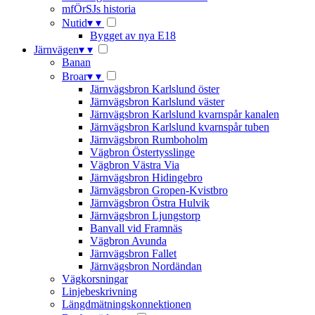
mfÖrSJs historia
Nutid
▾
▾
Bygget av nya E18
Järnvägen
▾
▾
Banan
Broar
▾
▾
Järnvägsbron Karlslund öster
Järnvägsbron Karlslund väster
Järnvägsbron Karlslund kvarnspår kanalen
Järnvägsbron Karlslund kvarnspår tuben
Järnvägsbron Rumboholm
Vägbron Östertysslinge
Vägbron Västra Via
Järnvägsbron Hidingebro
Järnvägsbron Gropen-Kvistbro
Järnvägsbron Östra Hulvik
Järnvägsbron Ljungstorp
Banvall vid Framnäs
Vägbron Avunda
Järnvägsbron Fallet
Järnvägsbron Nordändan
Vägkorsningar
Linjebeskrivning
Längdmätningskonnektionen