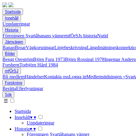
Startsida
Innehåll
Uppdateringar
Historia
Föreningen Svartåbanans vänner
mfÖrSJs historia
Nutid
Järnvägen
Banan
Broar
Vägkorsningar
Linjebeskrivning
Längdmätningskonnektio
Bilder
Bengt Oreström
Björn Fura 1973
Björn Rossipal 1978
Ingemar Anders
Forsberg
Torbjörn Hård 1984
mfÖrSJ
Bli medlem
Händelser
Kontakta oss
Logga in
Medlemstidningen »Svart
Forskning
Berätta
Efterlysningar
Sök
☰
Startsida
Innehåll
▾
▾
Uppdateringar
Historia
▾
▾
Föreningen Svartåbanans vänner