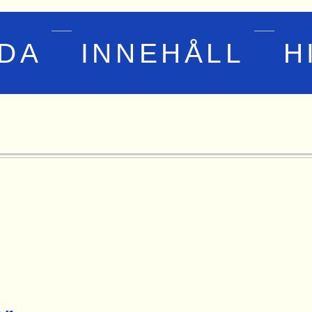
IDA
INNEHÅLL
H