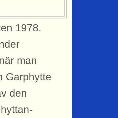
ten 1978.
under
 när man
ån Garphytte
 av den
hyttan-