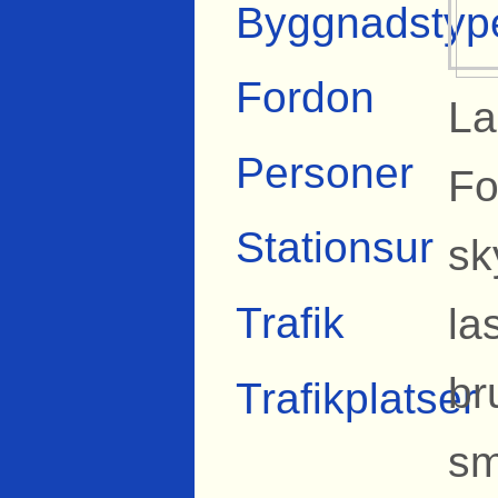
Byggnadstyp
Fordon
La
Personer
Fo
Stationsur
sk
Trafik
la
br
Trafikplatser
sm