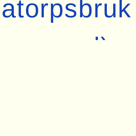
atorpsbruk
(byggnad)
nabbfakta
Byggår
1937