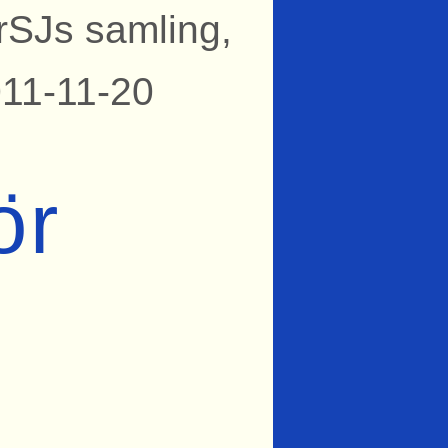
rSJs samling,
011-11-20
ör