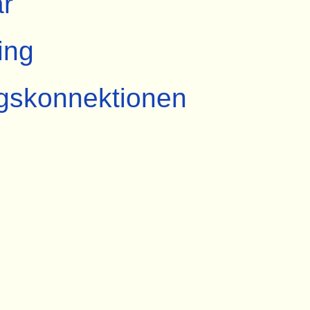
r
ing
gskonnektionen