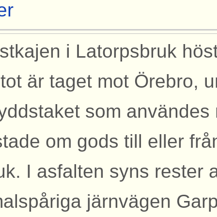
er
stkajen i Latorpsbruk hös
tot är taget mot Örebro, 
yddstaket som användes
stade om gods till eller fr
uk. I asfalten syns rester
alspåriga järnvägen Garp