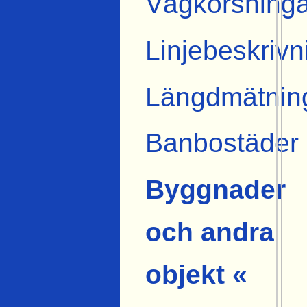
Vägkorsninga
Linjebeskrivn
Längdmätnin
Banbostäder
Byggnader
och andra
objekt «