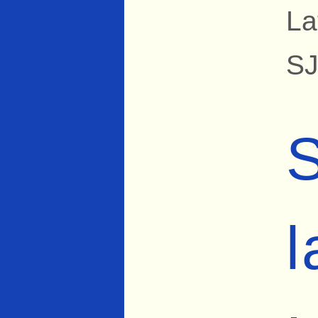
La
SJ
S
l