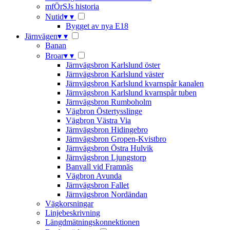
mfÖrSJs historia
Nutid
▾
▾
Bygget av nya E18
Järnvägen
▾
▾
Banan
Broar
▾
▾
Järnvägsbron Karlslund öster
Järnvägsbron Karlslund väster
Järnvägsbron Karlslund kvarnspår kanalen
Järnvägsbron Karlslund kvarnspår tuben
Järnvägsbron Rumboholm
Vägbron Östertysslinge
Vägbron Västra Via
Järnvägsbron Hidingebro
Järnvägsbron Gropen-Kvistbro
Järnvägsbron Östra Hulvik
Järnvägsbron Ljungstorp
Banvall vid Framnäs
Vägbron Avunda
Järnvägsbron Fallet
Järnvägsbron Nordändan
Vägkorsningar
Linjebeskrivning
Längdmätningskonnektionen