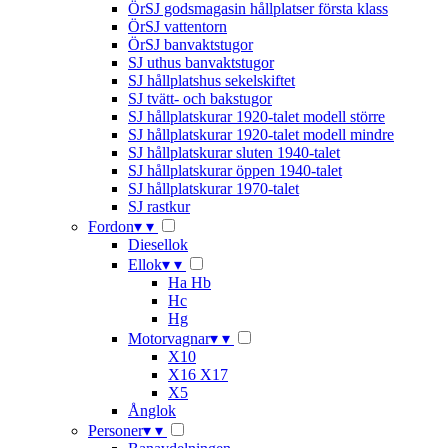
ÖrSJ godsmagasin hållplatser första klass
ÖrSJ vattentorn
ÖrSJ banvaktstugor
SJ uthus banvaktstugor
SJ hållplatshus sekelskiftet
SJ tvätt- och bakstugor
SJ hållplatskurar 1920-talet modell större
SJ hållplatskurar 1920-talet modell mindre
SJ hållplatskurar sluten 1940-talet
SJ hållplatskurar öppen 1940-talet
SJ hållplatskurar 1970-talet
SJ rastkur
Fordon
▾
▾
Diesellok
Ellok
▾
▾
Ha Hb
Hc
Hg
Motorvagnar
▾
▾
X10
X16 X17
X5
Ånglok
Personer
▾
▾