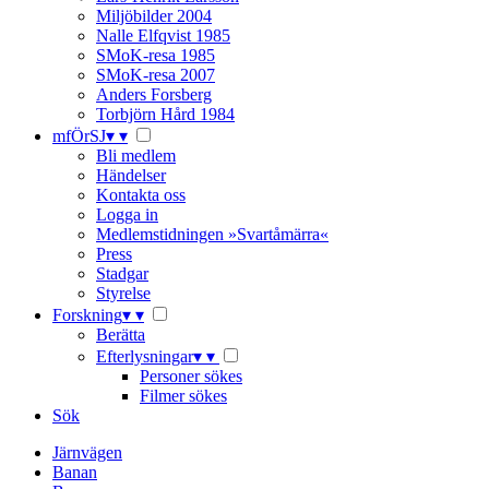
Miljöbilder 2004
Nalle Elfqvist 1985
SMoK-resa 1985
SMoK-resa 2007
Anders Forsberg
Torbjörn Hård 1984
mfÖrSJ
▾
▾
Bli medlem
Händelser
Kontakta oss
Logga in
Medlemstidningen »Svartåmärra«
Press
Stadgar
Styrelse
Forskning
▾
▾
Berätta
Efterlysningar
▾
▾
Personer sökes
Filmer sökes
Sök
Järnvägen
Banan