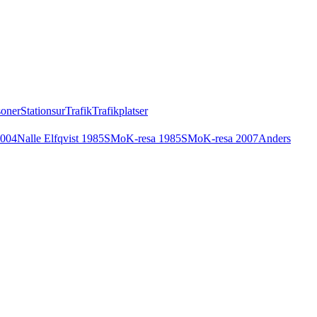
soner
Stationsur
Trafik
Trafikplatser
2004
Nalle Elfqvist 1985
SMoK-resa 1985
SMoK-resa 2007
Anders