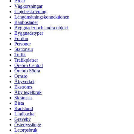
Broar
Vägkorsningar
Linjebeskrivning
Längdmätningskonnektionen
Banbostäder
Byggnader och andra objekt
Byggnadstyper
Fordon
Personer
Stationsur
Trafik
Trafikplatser
Örebro Central
Örebro Södra
Örnsro
Åbyverket
Ekströms
Åby tegelbruk
Skråmsta
Bista
Karlslund
Lindbacka
Gräveby
Östertysslinge
Latorpsbruk