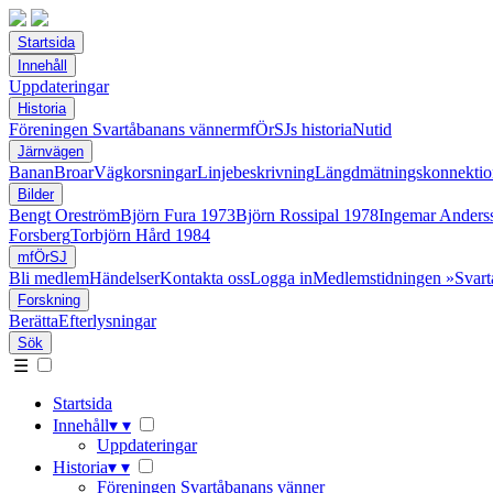
Startsida
Innehåll
Uppdateringar
Historia
Föreningen Svartåbanans vänner
mfÖrSJs historia
Nutid
Järnvägen
Banan
Broar
Vägkorsningar
Linjebeskrivning
Längdmätningskonnektio
Bilder
Bengt Oreström
Björn Fura 1973
Björn Rossipal 1978
Ingemar Anders
Forsberg
Torbjörn Hård 1984
mfÖrSJ
Bli medlem
Händelser
Kontakta oss
Logga in
Medlemstidningen »Svart
Forskning
Berätta
Efterlysningar
Sök
☰
Startsida
Innehåll
▾
▾
Uppdateringar
Historia
▾
▾
Föreningen Svartåbanans vänner