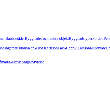
nen
Banbostäder
Byggnader och andra objekt
Byggnadstyper
Fordon
Per
son
Ingemar Juhlin
Karl-Olof Karlsson
Lars-Henrik Larsson
Miljöbilder 
åmärra«
Press
Stadgar
Styrelse