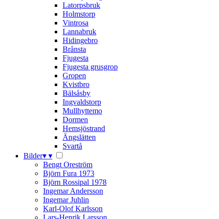
Latorpsbruk
Holmstorp
Vintrosa
Lannabruk
Hidingebro
Brånsta
Fjugesta
Fjugesta grusgrop
Gropen
Kvistbro
Bälsåsby
Ingvaldstorp
Mullhyttemo
Dormen
Hemsjöstrand
Ängslätten
Svartå
Bilder
▾
▾
Bengt Oreström
Björn Fura 1973
Björn Rossipal 1978
Ingemar Andersson
Ingemar Juhlin
Karl-Olof Karlsson
Lars-Henrik Larsson