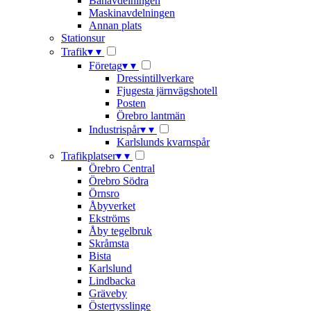
Banavdelningen
Maskinavdelningen
Annan plats
Stationsur
Trafik
▾
▾
Företag
▾
▾
Dressintillverkare
Fjugesta järnvägshotell
Posten
Örebro lantmän
Industrispår
▾
▾
Karlslunds kvarnspår
Trafikplatser
▾
▾
Örebro Central
Örebro Södra
Örnsro
Åbyverket
Ekströms
Åby tegelbruk
Skråmsta
Bista
Karlslund
Lindbacka
Gräveby
Östertysslinge