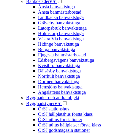
Banbostäder
▾
▾
Ånsta banvaktstuga
Ånsta banmästarbostad
Lindbacka banvaktstuga
Gräveby banvaktstuga
Latorpsbruk banvaktstuga
Holmstorp banvaktstuga
Västra Via banvaktstuga
Hidinge banvaktstuga
Berga banvaktstuga
Fjugesta banmästarbostad
Edsbergsvägens banvaktstuga
Kvistbro banvaktstuga
Bälsåsby banvaktstuga
Norrhult banvaktstuga
Dormen banvaktstuga
Hemsjöns banvaktstuga
Ängslättens banvaktstuga
Byggnader och andra objekt
Byggnadstyper
▾
▾
ÖrSJ stationshus
ÖrSJ hållplatshus första klass
ÖrSJ uthus för stationer
ÖrSJ uthus hållplatser första klass
ÖrSJ godsmagasin stationer