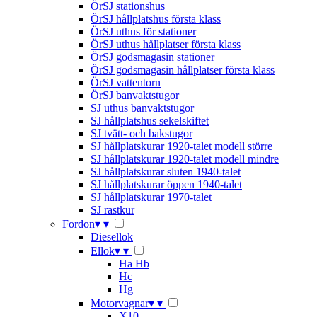
ÖrSJ stationshus
ÖrSJ hållplatshus första klass
ÖrSJ uthus för stationer
ÖrSJ uthus hållplatser första klass
ÖrSJ godsmagasin stationer
ÖrSJ godsmagasin hållplatser första klass
ÖrSJ vattentorn
ÖrSJ banvaktstugor
SJ uthus banvaktstugor
SJ hållplatshus sekelskiftet
SJ tvätt- och bakstugor
SJ hållplatskurar 1920-talet modell större
SJ hållplatskurar 1920-talet modell mindre
SJ hållplatskurar sluten 1940-talet
SJ hållplatskurar öppen 1940-talet
SJ hållplatskurar 1970-talet
SJ rastkur
Fordon
▾
▾
Diesellok
Ellok
▾
▾
Ha Hb
Hc
Hg
Motorvagnar
▾
▾
X10