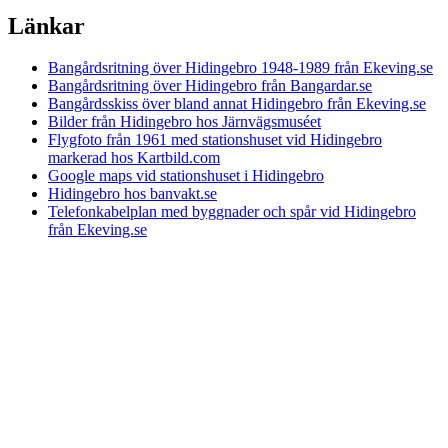
Länkar
Bangårdsritning över Hidingebro 1948-1989 från Ekeving.se
Bangårdsritning över Hidingebro från Bangardar.se
Bangårdsskiss över bland annat Hidingebro från Ekeving.se
Bilder från Hidingebro hos Järnvägsmuséet
Flygfoto från 1961 med stationshuset vid Hidingebro
markerad hos Kartbild.com
Google maps vid stationshuset i Hidingebro
Hidingebro hos banvakt.se
Telefonkabelplan med byggnader och spår vid Hidingebro
från Ekeving.se