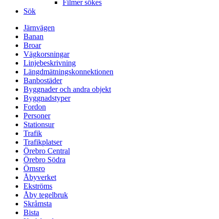
Filmer sökes
Sök
Järnvägen
Banan
Broar
Vägkorsningar
Linjebeskrivning
Längdmätningskonnektionen
Banbostäder
Byggnader och andra objekt
Byggnadstyper
Fordon
Personer
Stationsur
Trafik
Trafikplatser
Örebro Central
Örebro Södra
Örnsro
Åbyverket
Ekströms
Åby tegelbruk
Skråmsta
Bista