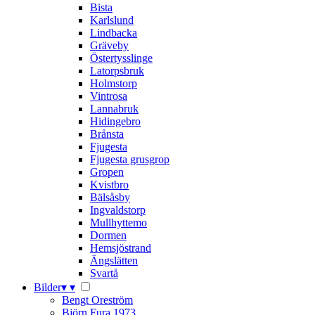
Bista
Karlslund
Lindbacka
Gräveby
Östertysslinge
Latorpsbruk
Holmstorp
Vintrosa
Lannabruk
Hidingebro
Brånsta
Fjugesta
Fjugesta grusgrop
Gropen
Kvistbro
Bälsåsby
Ingvaldstorp
Mullhyttemo
Dormen
Hemsjöstrand
Ängslätten
Svartå
Bilder
▾
▾
Bengt Oreström
Björn Fura 1973