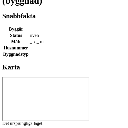
(byggnad)
Snabbfakta
Byggår
Status
riven
Mått
_ x _ m
Husnummer
Byggnadstyp
Karta
Det ursprungliga läget