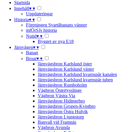
Startsida
Innehåll
▾
▾
Uppdateringar
Historia
▾
▾
Föreningen Svartåbanans vänner
mfÖrSJs historia
Nutid
▾
▾
Bygget av nya E18
Järnvägen
▾
▾
Banan
Broar
▾
▾
Järnvägsbron Karlslund öster
Järnvägsbron Karlslund väster
Järnvägsbron Karlslund kvarnspår kanalen
Järnvägsbron Karlslund kvarnspår tuben
Järnvägsbron Rumboholm
Vägbron Östertysslinge
Vägbron Västra Via
Järnvägsbron Hidingebro
Järnvägsbron Gropen-Kvistbro
Järnvägsbron Östra Hulvik
Järnvägsbron Ljungstorp
Banvall vid Framnäs
Vägbron Avunda