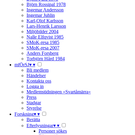
Björn Rossipal 1978
Ingemar Andersson
Ingemar Juhlin
Karl-Olof Karlsson
Lars-Henrik Larsson
Miljöbilder 2004
Nalle Elfqvist 1985
SMoK-resa 1985
SMoK-resa 2007
Anders Forsberg
Torbjörn Hård 1984
mfÖrSJ
▾
▾
Bli medlem
Händelser
Kontakta oss
Logga in
Medlemstidningen »Svartåmärra«
Press
Stadgar
Styrelse
Forskning
▾
▾
Berätta
Efterlysningar
▾
▾
Personer sökes