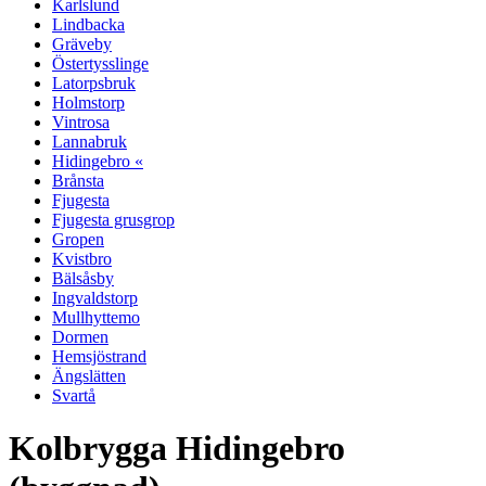
Karlslund
Lindbacka
Gräveby
Östertysslinge
Latorpsbruk
Holmstorp
Vintrosa
Lannabruk
Hidingebro «
Brånsta
Fjugesta
Fjugesta grusgrop
Gropen
Kvistbro
Bälsåsby
Ingvaldstorp
Mullhyttemo
Dormen
Hemsjöstrand
Ängslätten
Svartå
Kolbrygga Hidingebro