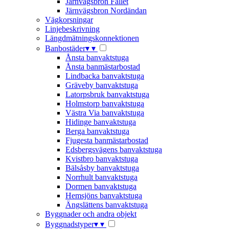
Järnvägsbron Fallet
Järnvägsbron Nordändan
Vägkorsningar
Linjebeskrivning
Längdmätningskonnektionen
Banbostäder
▾
▾
Ånsta banvaktstuga
Ånsta banmästarbostad
Lindbacka banvaktstuga
Gräveby banvaktstuga
Latorpsbruk banvaktstuga
Holmstorp banvaktstuga
Västra Via banvaktstuga
Hidinge banvaktstuga
Berga banvaktstuga
Fjugesta banmästarbostad
Edsbergsvägens banvaktstuga
Kvistbro banvaktstuga
Bälsåsby banvaktstuga
Norrhult banvaktstuga
Dormen banvaktstuga
Hemsjöns banvaktstuga
Ängslättens banvaktstuga
Byggnader och andra objekt
Byggnadstyper
▾
▾