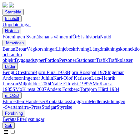
Startsida
Innehåll
Uppdateringar
Historia
Föreningen Svartåbanans vänner
mfÖrSJs historia
Nutid
Järnvägen
Banan
Broar
Vägkorsningar
Linjebeskrivning
Längdmätningskonnektio
och andra
objekt
Byggnadstyper
Fordon
Personer
Stationsur
Trafik
Trafikplatser
Bilder
Bengt Oreström
Björn Fura 1973
Björn Rossipal 1978
Ingemar
Andersson
Ingemar Juhlin
Karl-Olof Karlsson
Lars-Henrik
Larsson
Miljöbilder 2004
Nalle Elfqvist 1985
SMoK-resa
1985
SMoK-resa 2007
Anders Forsberg
Torbjörn Hård 1984
mfÖrSJ
Bli medlem
Händelser
Kontakta oss
Logga in
Medlemstidningen
»Svartåmärra«
Press
Stadgar
Styrelse
Forskning
Berätta
Efterlysningar
Sök
☰