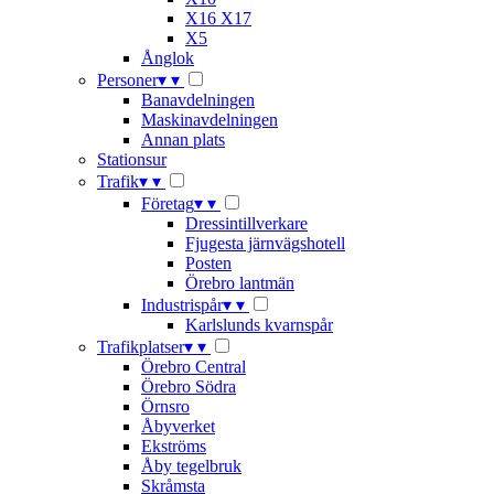
X16 X17
X5
Ånglok
Personer
▾
▾
Banavdelningen
Maskinavdelningen
Annan plats
Stationsur
Trafik
▾
▾
Företag
▾
▾
Dressintillverkare
Fjugesta järnvägshotell
Posten
Örebro lantmän
Industrispår
▾
▾
Karlslunds kvarnspår
Trafikplatser
▾
▾
Örebro Central
Örebro Södra
Örnsro
Åbyverket
Ekströms
Åby tegelbruk
Skråmsta