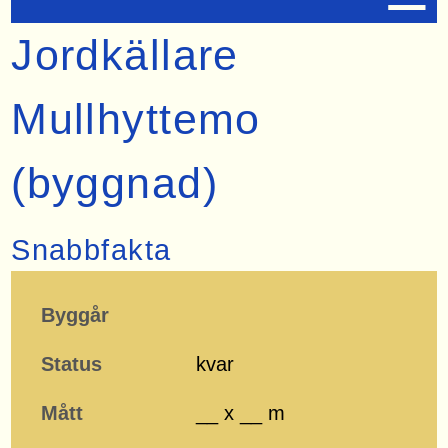
Jordkällare
Mullhyttemo
(byggnad)
Snabbfakta
Byggår
Status
kvar
Mått
__ x __ m