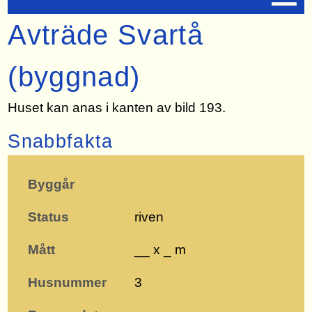
Avträde Svartå
(byggnad)
Huset kan anas i kanten av bild 193.
Snabbfakta
Byggår
Status
riven
Mått
__ x _ m
Husnummer
3