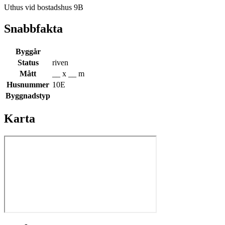
Uthus vid bostadshus 9B
Snabbfakta
Byggår
Status
riven
Mått
__ x __ m
Husnummer
10E
Byggnadstyp
Karta