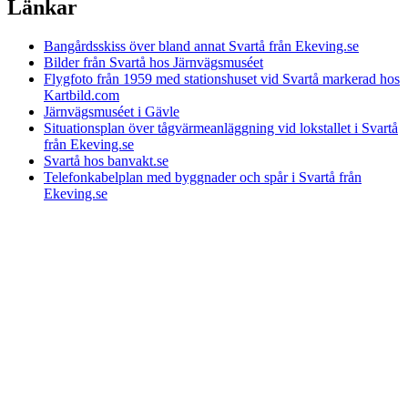
Länkar
Bangårdsskiss över bland annat Svartå från Ekeving.se
Bilder från Svartå hos Järnvägsmuséet
Flygfoto från 1959 med stationshuset vid Svartå markerad hos
Kartbild.com
Järnvägsmuséet i Gävle
Situationsplan över tågvärmeanläggning vid lokstallet i Svartå
från Ekeving.se
Svartå hos banvakt.se
Telefonkabelplan med byggnader och spår i Svartå från
Ekeving.se