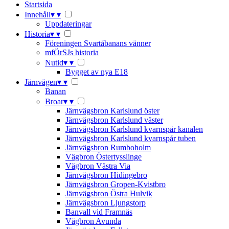
Startsida
Innehåll
▾
▾
Uppdateringar
Historia
▾
▾
Föreningen Svartåbanans vänner
mfÖrSJs historia
Nutid
▾
▾
Bygget av nya E18
Järnvägen
▾
▾
Banan
Broar
▾
▾
Järnvägsbron Karlslund öster
Järnvägsbron Karlslund väster
Järnvägsbron Karlslund kvarnspår kanalen
Järnvägsbron Karlslund kvarnspår tuben
Järnvägsbron Rumboholm
Vägbron Östertysslinge
Vägbron Västra Via
Järnvägsbron Hidingebro
Järnvägsbron Gropen-Kvistbro
Järnvägsbron Östra Hulvik
Järnvägsbron Ljungstorp
Banvall vid Framnäs
Vägbron Avunda