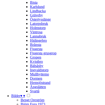
Bista
Karlslund
Lindbacka
Gräveby
Östertysslinge
Latorpsbruk
Holmstorp
Vintrosa
Lannabruk
Hidingebro
Brånsta
Fjugesta
Fjugesta grusgrop
Gropen
Kvistbro
Bälsåsby
Ingvaldstorp
Mullhyttemo
Dormen
Hemsjöstrand
Ängslätten
Svartå
Bilder
▾
▾
Bengt Oreström
Björn Fura 1973