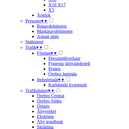
X16 X17
X5
Ånglok
Personer
▾
▾
Banavdelningen
Maskinavdelningen
Annan plats
Stationsur
Trafik
▾
▾
Företag
▾
▾
Dressintillverkare
Fjugesta järnvägshotell
Posten
Örebro lantmän
Industrispår
▾
▾
Karlslunds kvarnspår
Trafikplatser
▾
▾
Örebro Central
Örebro Södra
Örnsro
Åbyverket
Ekströms
Åby tegelbruk
Skråmsta