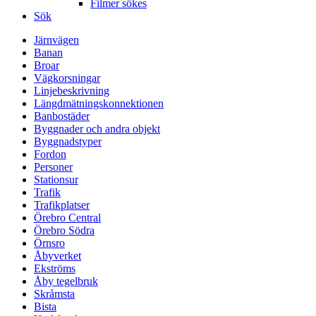
Filmer sökes
Sök
Järnvägen
Banan
Broar
Vägkorsningar
Linjebeskrivning
Längdmätningskonnektionen
Banbostäder
Byggnader och andra objekt
Byggnadstyper
Fordon
Personer
Stationsur
Trafik
Trafikplatser
Örebro Central
Örebro Södra
Örnsro
Åbyverket
Ekströms
Åby tegelbruk
Skråmsta
Bista