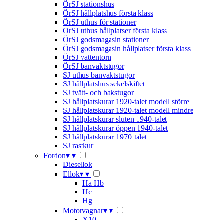
ÖrSJ stationshus
ÖrSJ hållplatshus första klass
ÖrSJ uthus för stationer
ÖrSJ uthus hållplatser första klass
ÖrSJ godsmagasin stationer
ÖrSJ godsmagasin hållplatser första klass
ÖrSJ vattentorn
ÖrSJ banvaktstugor
SJ uthus banvaktstugor
SJ hållplatshus sekelskiftet
SJ tvätt- och bakstugor
SJ hållplatskurar 1920-talet modell större
SJ hållplatskurar 1920-talet modell mindre
SJ hållplatskurar sluten 1940-talet
SJ hållplatskurar öppen 1940-talet
SJ hållplatskurar 1970-talet
SJ rastkur
Fordon
▾
▾
Diesellok
Ellok
▾
▾
Ha Hb
Hc
Hg
Motorvagnar
▾
▾
X10