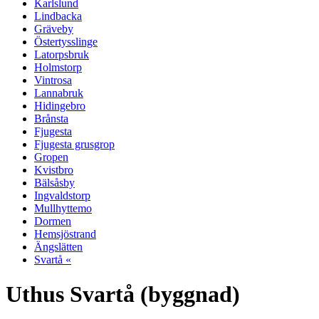
Karlslund
Lindbacka
Gräveby
Östertysslinge
Latorpsbruk
Holmstorp
Vintrosa
Lannabruk
Hidingebro
Brånsta
Fjugesta
Fjugesta grusgrop
Gropen
Kvistbro
Bälsåsby
Ingvaldstorp
Mullhyttemo
Dormen
Hemsjöstrand
Ängslätten
Svartå «
Uthus Svartå (byggnad)