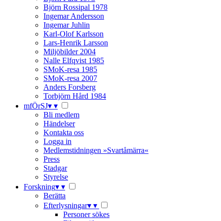
Björn Rossipal 1978
Ingemar Andersson
Ingemar Juhlin
Karl-Olof Karlsson
Lars-Henrik Larsson
Miljöbilder 2004
Nalle Elfqvist 1985
SMoK-resa 1985
SMoK-resa 2007
Anders Forsberg
Torbjörn Hård 1984
mfÖrSJ
▾
▾
Bli medlem
Händelser
Kontakta oss
Logga in
Medlemstidningen »Svartåmärra«
Press
Stadgar
Styrelse
Forskning
▾
▾
Berätta
Efterlysningar
▾
▾
Personer sökes