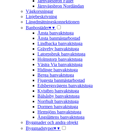
Järnvägsbron Fallet
Järnvägsbron Nordändan
Vägkorsningar
Linjebeskrivning
Längdmätningskonnektionen
Banbostäder
▾
▾
Ånsta banvaktstuga
Ånsta banmästarbostad
Lindbacka banvaktstuga
Gräveby banvaktstuga
Latorpsbruk banvaktstuga
Holmstorp banvaktstuga
Västra Via banvaktstuga
Hidinge banvaktstuga
Berga banvaktstuga
Fjugesta banmästarbostad
Edsbergsvägens banvaktstuga
Kvistbro banvaktstuga
Bälsåsby banvaktstuga
Norrhult banvaktstuga
Dormen banvaktstuga
Hemsjöns banvaktstuga
Ängslättens banvaktstuga
Byggnader och andra objekt
Byggnadstyper
▾
▾