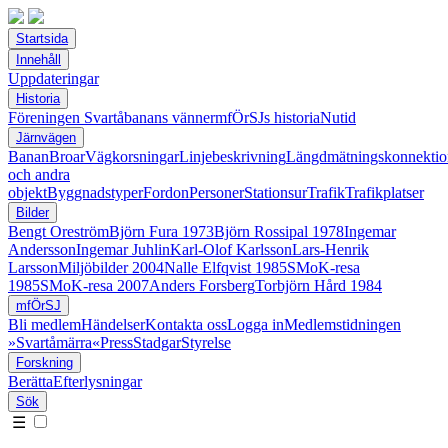
Startsida
Innehåll
Uppdateringar
Historia
Föreningen Svartåbanans vänner
mfÖrSJs historia
Nutid
Järnvägen
Banan
Broar
Vägkorsningar
Linjebeskrivning
Längdmätningskonnektio
och andra
objekt
Byggnadstyper
Fordon
Personer
Stationsur
Trafik
Trafikplatser
Bilder
Bengt Oreström
Björn Fura 1973
Björn Rossipal 1978
Ingemar
Andersson
Ingemar Juhlin
Karl-Olof Karlsson
Lars-Henrik
Larsson
Miljöbilder 2004
Nalle Elfqvist 1985
SMoK-resa
1985
SMoK-resa 2007
Anders Forsberg
Torbjörn Hård 1984
mfÖrSJ
Bli medlem
Händelser
Kontakta oss
Logga in
Medlemstidningen
»Svartåmärra«
Press
Stadgar
Styrelse
Forskning
Berätta
Efterlysningar
Sök
☰