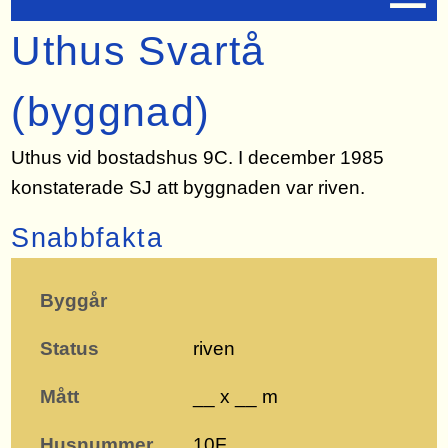
Uthus Svartå
(byggnad)
Uthus vid bostadshus 9C. I december 1985
konstaterade SJ att byggnaden var riven.
Snabbfakta
Byggår
Status
riven
Mått
__ x __ m
Husnummer
10F