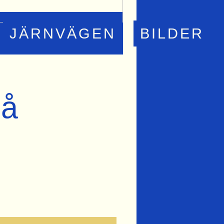
JÄRNVÄGEN
BILDER
tå