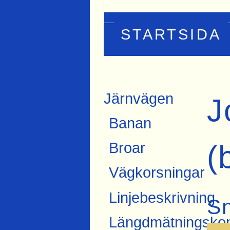
STARTSIDA
Järnvägen
J
Banan
(
Broar
Vägkorsningar
Linjebeskrivning
S
Längdmätningskon