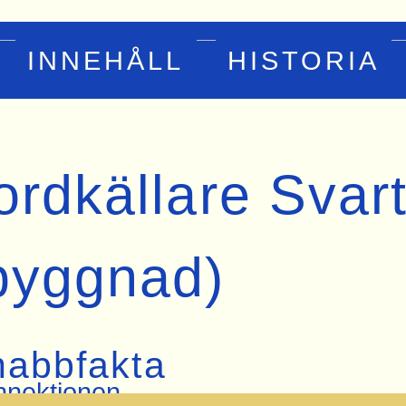
INNEHÅLL
HISTORIA
ordkällare Svar
byggnad)
nabbfakta
nektionen