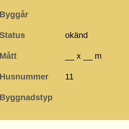
Byggår
Status
okänd
Mått
__ x __ m
Husnummer
11
Byggnadstyp