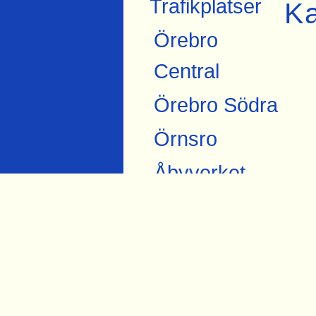
Trafikplatser
Ka
Örebro
Central
Örebro Södra
Örnsro
Åbyverket
Ekströms
Åby tegelbruk
Skråmsta
Bista