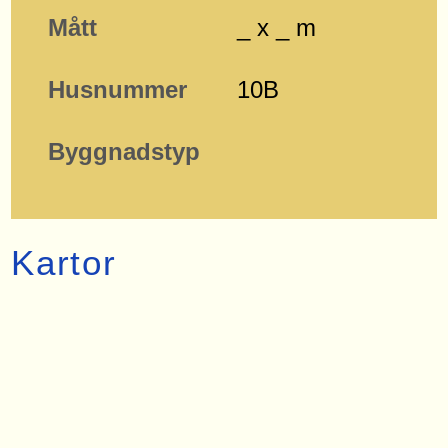
Mått
_ x _ m
Husnummer
10B
Byggnadstyp
Kartor