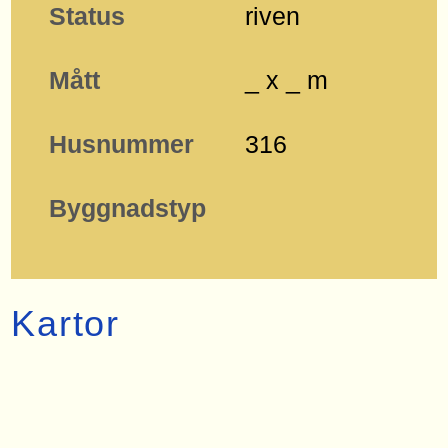
Status
riven
Mått
_ x _ m
Husnummer
316
Byggnadstyp
Kartor